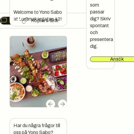
TACOS
GRILL
som
passar
Welcome to Yono Sabo
dig? Skriv
at Luntmakargatan 42!
Chat
Kopiera länk
spontant
och
presentera
dig.
Ansök
Har du några frågor till 
oss på Yono Sabo?
