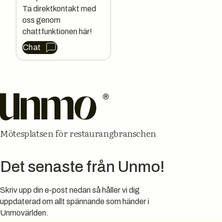
Ta direktkontakt med 
oss genom 
chattfunktionen här!
Chat
Sidfot
Mötesplatsen för restaurangbranschen
Det senaste från Unmo!
Skriv upp din e-post nedan så håller vi dig
uppdaterad om allt spännande som händer i
Unmovärlden.