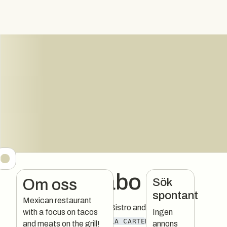
Yono Sabo
Sök
Om oss
spontant
Mexican restaurant
Mexican Street Food Bistro and Grill
with a focus on tacos
Ingen
LATINAMERIKANSKT
À LA CARTE
BAR
and meats on the grill!
annons