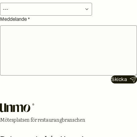
---
Meddelande
*
Skicka
Sidfot
Mötesplatsen för restaurangbranschen