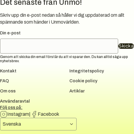
Det senaste från Unmo!
Skriv upp din e-post nedan så håller vi dig uppdaterad om allt
spännande som händer i Unmovärlden.
Din e-post
Skicka
Genom att skicka din email förstår du att vi sparar den. Du kan alltid säga upp
nyhetsbrev.
Kontakt
Integritetspolicy
FAQ
Cookie policy
Om oss
Artiklar
Användaravtal
Följ oss på:
Instagram
|
Facebook
Välj språk
Svenska