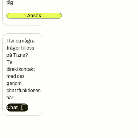
dig.
Ansök
Har du några 
frågor till oss 
på Tizne?

Ta 
direktkontakt 
med oss 
genom 
chattfunktionen 
här!
Chat
Sidfot