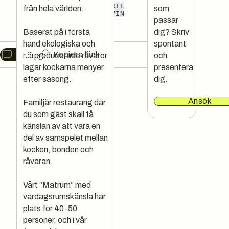
FINE DINING
À LA CARTE
från hela världen.
som
NÄRPRODUCERAT
LUNCH
VIN
passar
SKANDINAVISKT
Baserat på i första
dig? Skriv
hand ekologiska och
spontant
Chat
Kopiera länk
närproducerade råvaror
och
lagar kockarna menyer
presentera
efter säsong.
dig.
Ansök
Familjär restaurang där
du som gäst skall få
känslan av att vara en
del av samspelet mellan
kocken, bonden och
råvaran.
Vårt ”Matrum” med
vardagsrumskänsla har
plats för 40-50
personer, och i vår