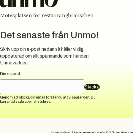
Mötesplatsen för restaurangbranschen
Det senaste från Unmo!
Skriv upp din e-post nedan så håller vi dig
uppdaterad om allt spännande som händer i
Unmovärlden.
Din e-post
Skicka
Genom att skicka din email förstår du att vi sparar den. Du
kan alltid säga upp nyhetsbrev.