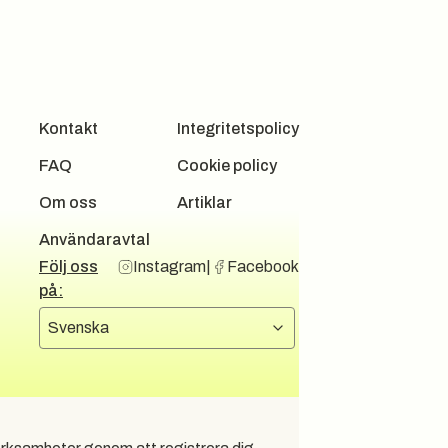
Kontakt
Integritetspolicy
FAQ
Cookie policy
Om oss
Artiklar
Användaravtal
Följ oss
Instagram
|
Facebook
på:
Välj språk
Svenska