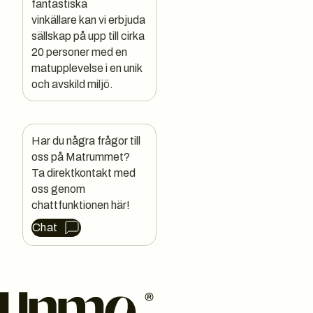
fantastiska
vinkällare kan vi erbjuda
sällskap på upp till cirka
20 personer med en
matupplevelse i en unik
och avskild miljö.
Har du några frågor till 
oss på Matrummet?

Ta direktkontakt med 
oss genom 
chattfunktionen här!
Chat
Sidfot