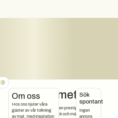
Matrummet
Sök
Om oss
spontant
Hos oss njuter våra
Inga kompromisser, ingen prestige...
gäster av vår tolkning
Ingen
bara kärlek till mat, dryck och människor!
av mat, med inspiration
annons