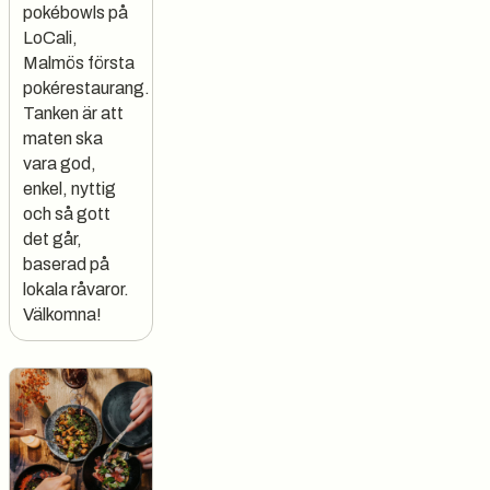
pokébowls på
LoCali,
Malmös första
pokérestaurang.
Tanken är att
maten ska
vara god,
enkel, nyttig
och så gott
det går,
baserad på
lokala råvaror.
Välkomna!