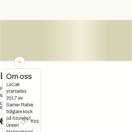
LoCali
Om oss
LoCali
Poké Bowls And
startades
More
2017 av
LUNCH
CATERING
Samer Rabie,
POKÉ BOWL
tidigare kock
på Sturehof,
Chat
Kopiera länk
Green
Matmarknad