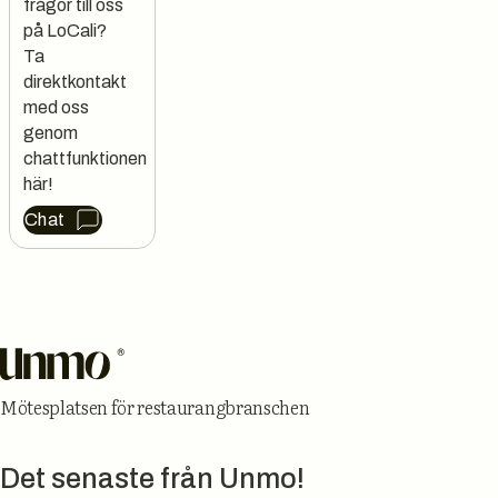
frågor till oss 
på LoCali?

Ta 
direktkontakt 
med oss 
genom 
chattfunktionen 
här!
Chat
Sidfot
Mötesplatsen för restaurangbranschen
Det senaste från Unmo!