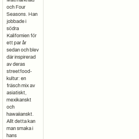
och Four
Seasons. Han
jobbade i
södra
Kalifornien för
ett par år
sedan och blev
där inspirerad
av deras
streetfood-
kultur: en
fräsch mix av
asiatiskt,
mexikanskt
och
hawaiianskt.
Allt detta kan
man smaka i
hans