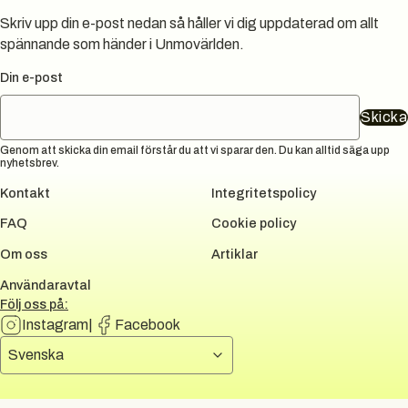
Skriv upp din e-post nedan så håller vi dig uppdaterad om allt
spännande som händer i Unmovärlden.
Din e-post
Skicka
Genom att skicka din email förstår du att vi sparar den. Du kan alltid säga upp
nyhetsbrev.
Kontakt
Integritetspolicy
FAQ
Cookie policy
Om oss
Artiklar
Användaravtal
Följ oss på:
Instagram
|
Facebook
Välj språk
Svenska