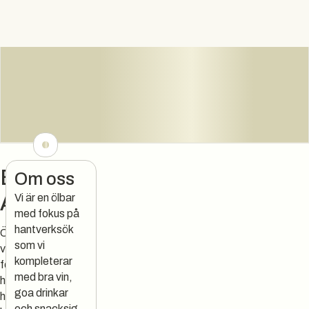
Bar
Om oss
Arketyp
Vi är en ölbar
med fokus på
hantverksök
Ölbaren i
som vi
vardagsrummet,
kompleterar
fokus på
med bra vin,
hantverksöl. Gött
goa drinkar
häng och
och snacksig