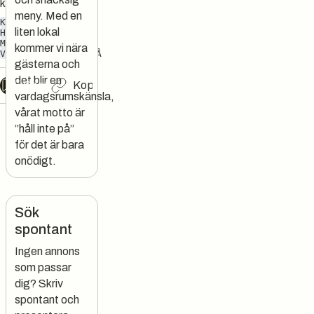
kreativitet
meny. Med en
KUNSKAP
liten lokal
HANTVERKSÖL
MUSIK
kommer vi nära
VI HÅLLER INTE PÅ
gästerna och
det blir en
Chat
Kopiera länk
vardagsrumskänsla,
vårat motto är
”håll inte på”
för det är bara
onödigt.
Sök
spontant
Ingen annons
som passar
dig? Skriv
spontant och