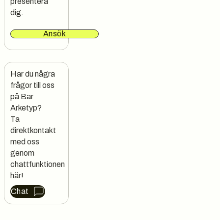
presentera
dig.
Ansök
Har du några 
frågor till oss 
på Bar 
Arketyp?

Ta 
direktkontakt 
med oss 
genom 
chattfunktionen 
här!
Chat