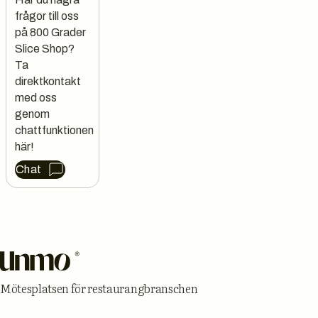
frågor till oss 
på 800 Grader 
Slice Shop?

Ta 
direktkontakt 
med oss 
genom 
chattfunktionen 
här!
Chat
Sidfot
Mötesplatsen för restaurangbranschen