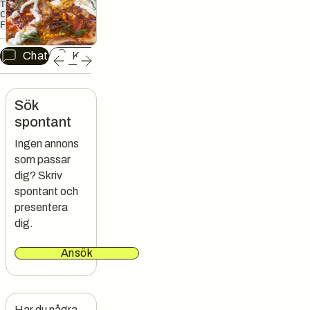
TAKE AWAY
ÖL
CATERING
FINPIZZA
Chat
Kopiera länk
Sök
spontant
Ingen annons
som passar
dig? Skriv
spontant och
presentera
dig.
Ansök
Har du några 