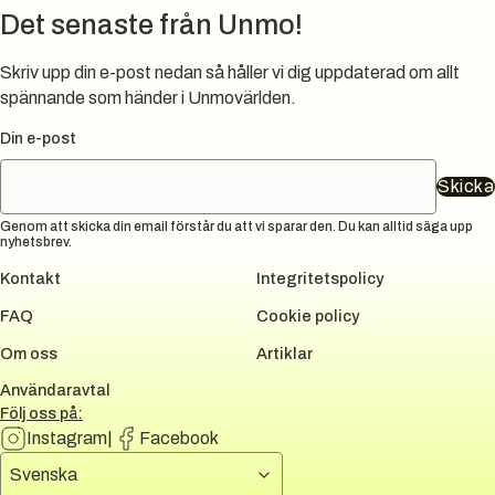
Det senaste från Unmo!
Skriv upp din e-post nedan så håller vi dig uppdaterad om allt
spännande som händer i Unmovärlden.
Din e-post
Skicka
Genom att skicka din email förstår du att vi sparar den. Du kan alltid säga upp
nyhetsbrev.
Kontakt
Integritetspolicy
FAQ
Cookie policy
Om oss
Artiklar
Användaravtal
Följ oss på:
Instagram
|
Facebook
Välj språk
Svenska