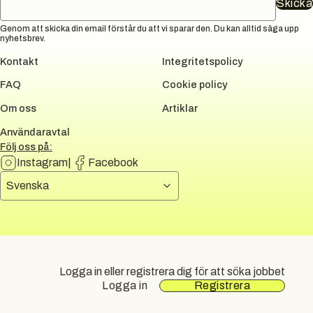
Skicka
Genom att skicka din email förstår du att vi sparar den. Du kan alltid säga upp
nyhetsbrev.
Kontakt
Integritetspolicy
FAQ
Cookie policy
Om oss
Artiklar
Användaravtal
Följ oss på:
Instagram
|
Facebook
Välj språk
Svenska
DUNI GROUP
All rights reserved.
2026
Logga in eller registrera dig för att söka jobbet
Logga in
Registrera
Sidkarta