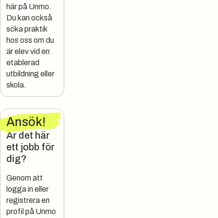
här på Unmo.
Du kan också
söka praktik
hos oss om du
är elev vid en
etablerad
utbildning eller
skola.
Ansök
!
Är det här
ett jobb för
dig?
Genom att
logga in eller
registrera en
profil på Unmo