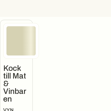
Kock
till Mat
&
Vinbar
en
Jobbannons
VYN