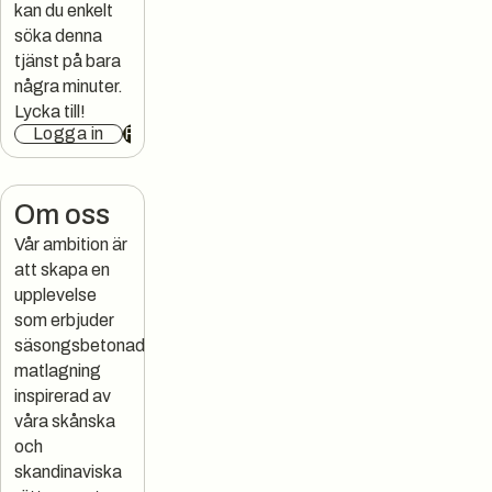
kan du enkelt
söka denna
tjänst på bara
några minuter.
Lycka till!
Logga in
Registrera
Om oss
Vår ambition är
att skapa en
upplevelse
som erbjuder
säsongsbetonad
matlagning
inspirerad av
våra skånska
och
skandinaviska