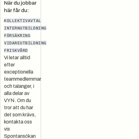
När du jobbar
här får du:
KOLLEKTIVAVTAL
INTERNUTBILDNING
FÖRSÄKRING
VIDAREUTBILDNING
FRISKVÅRD
Vi letar alltid
efter
exceptionella
teammedlemmar
och talanger, i
alla delar av
VYN. Om du
tror att du har
det som krävs,
kontakta oss
vis
Spontansökan