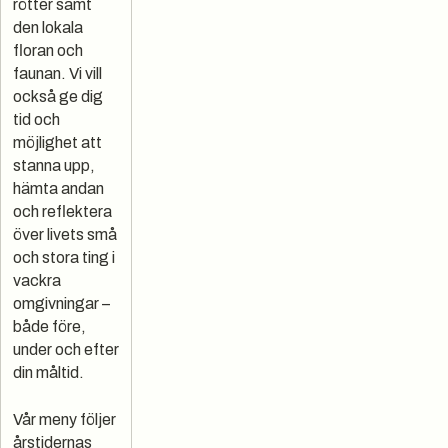
rötter samt
den lokala
floran och
faunan. Vi vill
också ge dig
tid och
möjlighet att
stanna upp,
hämta andan
och reflektera
över livets små
och stora ting i
vackra
omgivningar –
både före,
under och efter
din måltid.
Vår meny följer
årstidernas