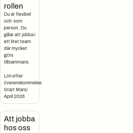
rollen
Du är flexibel
och som
person. Du
gillar att jobba i
ett litet team
där mycket
görs
tillsammans.
Lön efter
överenskommelse.
Start Mars/
April 2026
Att jobba
hos oss