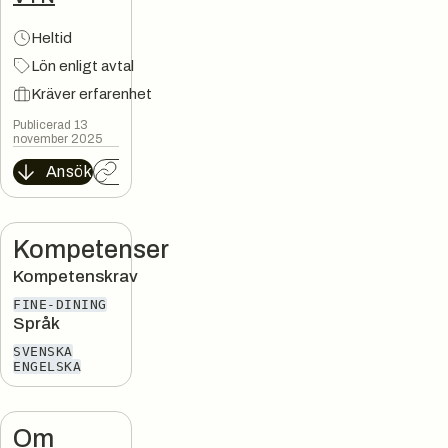
Heltid
Lön enligt avtal
Kräver erfarenhet
Publicerad 13
november 2025
Ansök
Kopiera länk
Kompetenser
Kompetenskrav
FINE-DINING
Språk
SVENSKA
ENGELSKA
Om