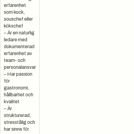
erfarenhet
som kock,
souschef eller
kökschef
– Är en naturlig
ledare med
dokumenterad
erfarenhet av
team- och
personalansvar
– Har passion
för
gastronomi,
hållbarhet och
kvalitet
– Är
strukturerad,
stresstålig och
har sinne för