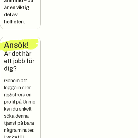
anställd – du
är en viktig
del av
helheten.
Ansök
!
Är det här
ett jobb för
dig?
Genom att
logga in eller
registrera en
profil på Unmo
kan du enkelt
söka denna
tjänst på bara
några minuter.
Lycka till!