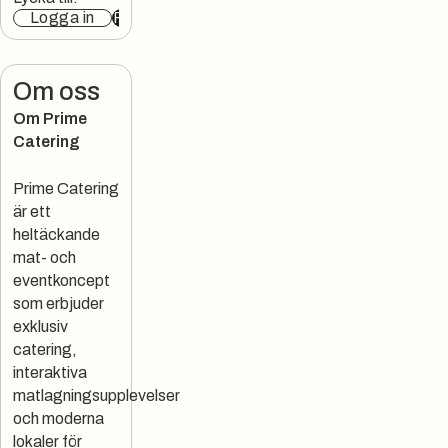
Logga in
Registrera
Om oss
Om Prime
Catering
Prime Catering
är ett
heltäckande
mat- och
eventkoncept
som erbjuder
exklusiv
catering,
interaktiva
matlagningsupplevelser
och moderna
lokaler för