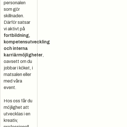
personalen
som gör
skillnaden.
Därför satsar
vi aktivt på
fortbildning,
kompetensutveckling
och interna
karriärmöjligheter
,
oavsett om du
jobbar i köket, i
matsalen eller
med våra
event.
Hos oss får du
möjlighet att
utvecklas i en
kreativ,
professionell