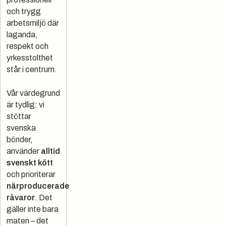
och trygg
arbetsmiljö där
laganda,
respekt och
yrkesstolthet
står i centrum.
Vår värdegrund
är tydlig: vi
stöttar
svenska
bönder,
använder
alltid
svenskt kött
och prioriterar
närproducerade
råvaror
. Det
gäller inte bara
maten – det