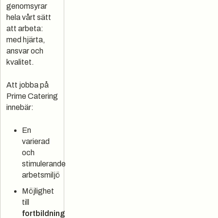
genomsyrar
hela vårt sätt
att arbeta:
med hjärta,
ansvar och
kvalitet.
Att jobba på
Prime Catering
innebär:
En
varierad
och
stimulerande
arbetsmiljö
Möjlighet
till
fortbildning