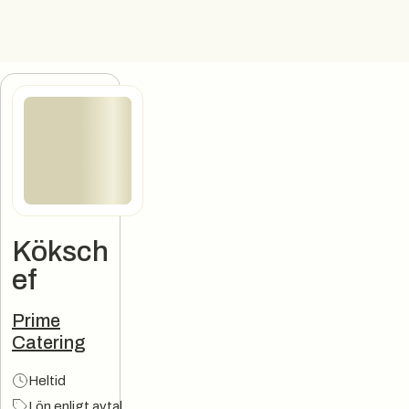
Köksch
ef
Jobbannons
Prime
Catering
Heltid
Lön enligt avtal