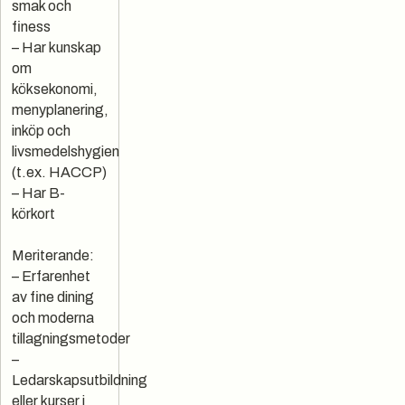
smak och
finess
– Har kunskap
om
köksekonomi,
menyplanering,
inköp och
livsmedelshygien
(t.ex. HACCP)
– Har B-
körkort
Meriterande:
– Erfarenhet
av fine dining
och moderna
tillagningsmetoder
–
Ledarskapsutbildning
eller kurser i