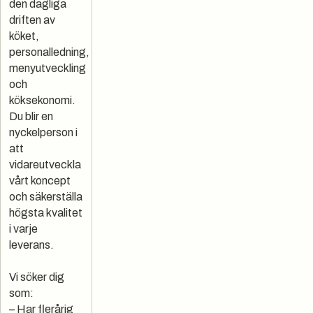
den dagliga
driften av
köket,
personalledning,
menyutveckling
och
köksekonomi.
Du blir en
nyckelperson i
att
vidareutveckla
vårt koncept
och säkerställa
högsta kvalitet
i varje
leverans.
Vi söker dig
som:
– Har flerårig