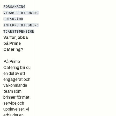
FÖRSÄKRING
VIDAREUTBILDNING
FRISKVÅRD
INTERNUTBILDNING
TJÄNSTEPENSION
Varför jobba
på Prime
Catering?
På Prime
Catering blir du
en del av ett
engagerat och
välkomnande
team som
brinner för mat,
service och
upplevelser. Vi
erbjuder en