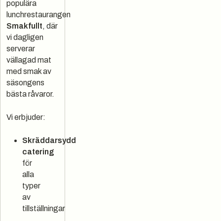
populära
lunchrestaurangen
Smakfullt
, där
vi dagligen
serverar
vällagad mat
med smak av
säsongens
bästa råvaror.
Vi erbjuder:
Skräddarsydd
catering
för
alla
typer
av
tillställningar