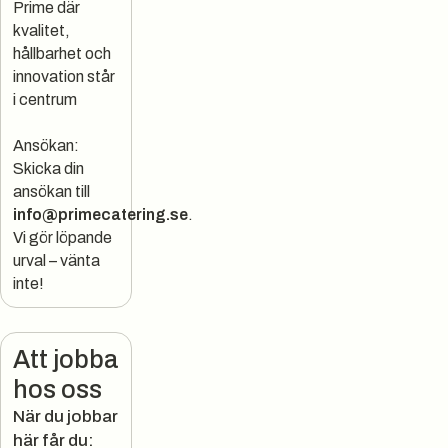
Prime där
kvalitet,
hållbarhet och
innovation står
i centrum
Ansökan:
Skicka din
ansökan till
info@primecatering.se
.
Vi gör löpande
urval – vänta
inte!
Att jobba
hos oss
När du jobbar
här får du: