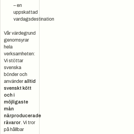
– en
uppskattad
vardagsdestination
Vår värdegrund
genomsyrar
hela
verksamheten:
Vi stöttar
svenska
bönder och
använder
alltid
svenskt kött
och i
möjligaste
mån
närproducerade
råvaror
. Vi tror
på hållbar