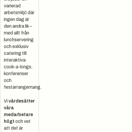
varierad
arbetsmiljö där
ingen dag är
den andra lik –
med allt från
lunchservering
och exklusiv
catering till
interaktiva
cook-a-longs,
konferenser
och
festarrangemang.
Vi
värdesätter
våra
medarbetare
högt
och vet
att det är