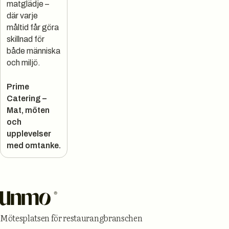
matglädje –
där varje
måltid får göra
skillnad för
både människa
och miljö.
Prime
Catering –
Mat, möten
och
upplevelser
med omtanke.
Sidfot
Mötesplatsen för restaurangbranschen