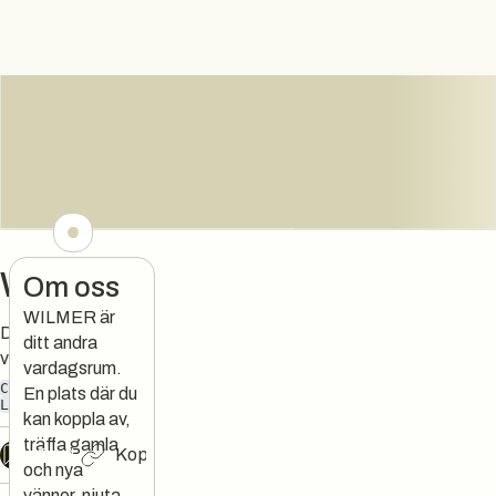
Wilmer
Om oss
WILMER är
Ditt andra
ditt andra
vardagsrum
vardagsrum.
CAFÉ
FRUKOST
FIKA
En plats där du
LUNCH
kan koppla av,
träffa gamla
Chat
Kopiera länk
och nya
vänner, njuta