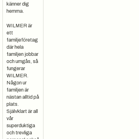
känner dig
hemma.
WILMER är
ett
familjeföretag
där hela
familjen jobbar
och umgås, så
fungerar
WILMER.
Någon ur
familjen är
nästan alltid på
plats.
Självklart är all
vår
superduktiga
och trevliga