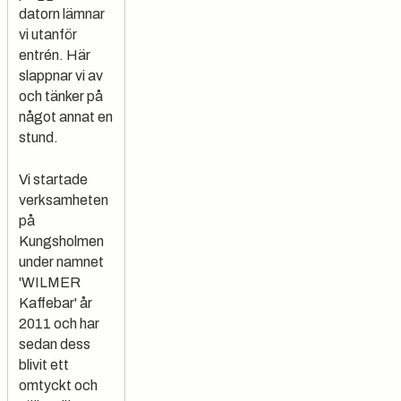
datorn lämnar
vi utanför
entrén. Här
slappnar vi av
och tänker på
något annat en
stund.
Vi startade
verksamheten
på
Kungsholmen
under namnet
'WILMER
Kaffebar' år
2011 och har
sedan dess
blivit ett
omtyckt och