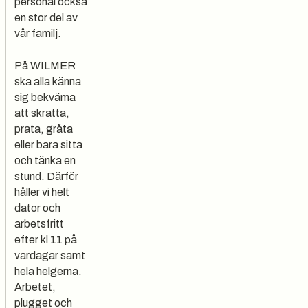
personal också
en stor del av
vår familj.
På WILMER
ska alla känna
sig bekväma
att skratta,
prata, gråta
eller bara sitta
och tänka en
stund. Därför
håller vi helt
dator och
arbetsfritt
efter kl 11 på
vardagar samt
hela helgerna.
Arbetet,
plugget och