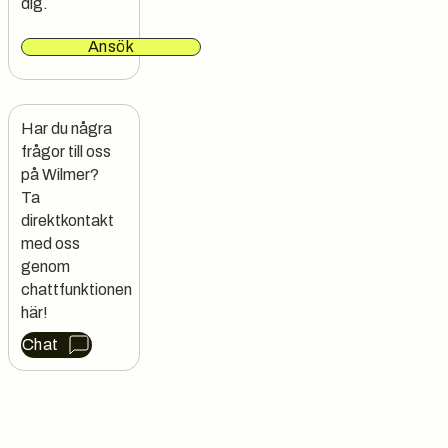
dig.
Ansök
Har du några 
frågor till oss 
på Wilmer?

Ta 
direktkontakt 
med oss 
genom 
chattfunktionen 
här!
Chat
Sidfot