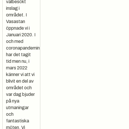
välbesökt
inslag i
området. I
Vasastan
öppnade vi i
Januari 2020. I
och med
coronapandemin
har det tagit
tid men nu, i
mars 2022
känner vi att vi
blivit en del av
området och
var dag bjuder
på nya
utmaningar
och
fantastiska
möten. Vi