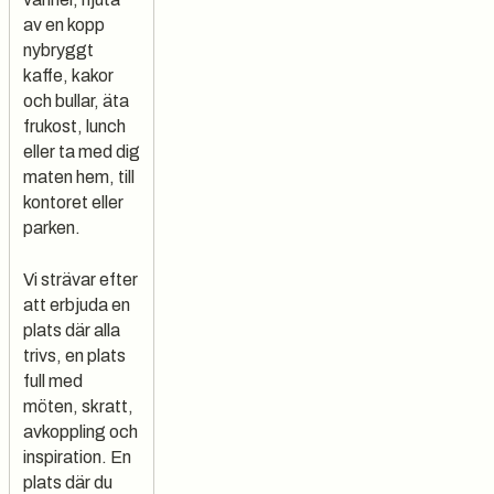
av en kopp
nybryggt
kaffe, kakor
och bullar, äta
frukost, lunch
eller ta med dig
maten hem, till
kontoret eller
parken.
Vi strävar efter
att erbjuda en
plats där alla
trivs, en plats
full med
möten, skratt,
avkoppling och
inspiration. En
plats där du