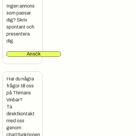
Ingen annons
som passar
dig? Skriv
spontant och
presentera
dig.
Ansök
Har du några 
frågor till oss 
på Thimans 
Vinbar?

Ta 
direktkontakt 
med oss 
genom 
chattfunktionen 