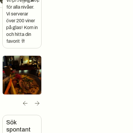
Vinprovningar
för alla nivåer.
Vi serverar
över 200 viner
på glas! Kom in
och hitta din
favorit 🥂
Sök
spontant