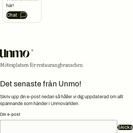
här!
Chat
Sidfot
Mötesplatsen för restaurangbranschen
Det senaste från Unmo!
Skriv upp din e-post nedan så håller vi dig uppdaterad om allt
spännande som händer i Unmovärlden.
Din e-post
Skicka