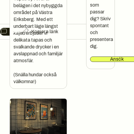
Tastiest tapas in town!
som
belägen i det nybyggda
passar
området på Västra
TAPAS
SPANSKT
dig? Skriv
Eriksberg. Med ett
spontant
underbart läge längst
Chat
Kopiera länk
och
kajen erbjuder vi
presentera
delikata tapas och
dig.
svalkande drycker i en
avslappnad och familjär
Ansök
atmosfär.
(Snälla hundar också
välkomna!)