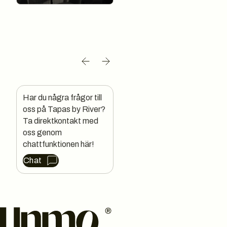
Har du några frågor till 
oss på Tapas by River?

Ta direktkontakt med 
oss genom 
chattfunktionen här!
Chat
Sidfot