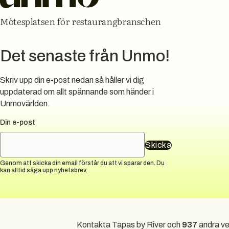
Mötesplatsen för restaurangbranschen
Det senaste från Unmo!
Skriv upp din e-post nedan så håller vi dig
uppdaterad om allt spännande som händer i
Unmovärlden.
Din e-post
Skicka
Genom att skicka din email förstår du att vi sparar den. Du
kan alltid säga upp nyhetsbrev.
Kontakta Tapas by River och
937
andra ve