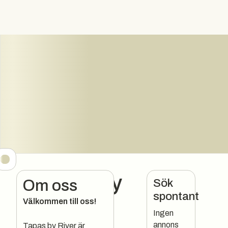
Tapas by
Sök
Om oss
spontant
Välkommen till oss!
River
Ingen
annons
Tapas by River är