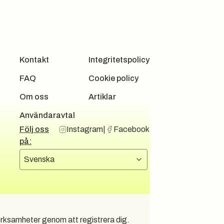
Kontakt
Integritetspolicy
FAQ
Cookie policy
Om oss
Artiklar
Användaravtal
Följ oss
Instagram
|
Facebook
på:
Välj språk
Svenska
rksamheter genom att registrera dig.