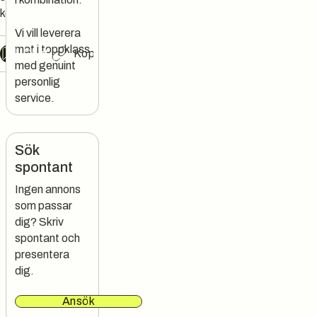
konserter.
Vi vill leverera
mat i toppklass
Chat
Kopiera länk
med genuint
personlig
service.
Sök
spontant
Ingen annons
som passar
dig? Skriv
spontant och
presentera
dig.
Ansök