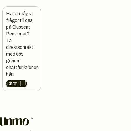
Har du några 
frågor till oss 
på Slussens 
Pensionat?

Ta 
direktkontakt 
med oss 
genom 
chattfunktionen 
här!
Chat
Sidfot