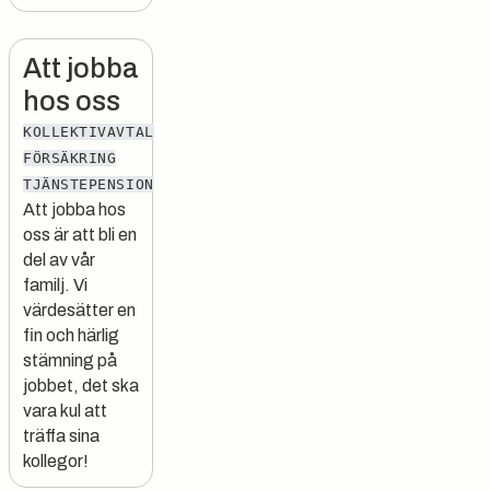
Att jobba
hos oss
KOLLEKTIVAVTAL
FÖRSÄKRING
TJÄNSTEPENSION
Att jobba hos
oss är att bli en
del av vår
familj. Vi
värdesätter en
fin och härlig
stämning på
jobbet, det ska
vara kul att
träffa sina
kollegor!