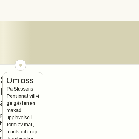
Slussens
Om oss
Pension
På Slussens
Pensionat vill vi
at
ge gästen en
maxad
Restaurang och
upplevelse i
hotell med
form av mat,
Sveriges bästa
musik och miljö
scen för intima
i kombination.