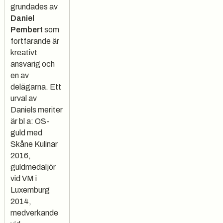
grundades av
Daniel
Pembert
som
fortfarande är
kreativt
ansvarig och
en av
delägarna.
Ett
urval av
Daniels meriter
är bl a:
OS-
guld med
Skåne Kulinar
2016,
guldmedaljör
vid VM i
Luxemburg
2014,
medverkande