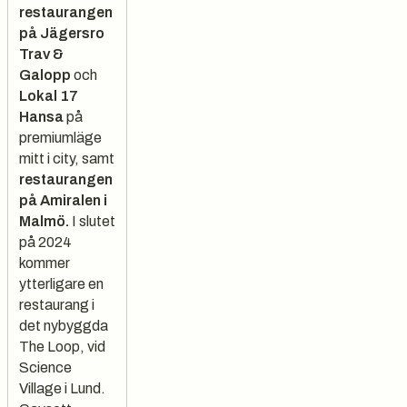
restaurangen
på Jägersro
Trav &
Galopp
och
Lokal 17
Hansa
på
premiumläge
mitt i city, samt
restaurangen
på Amiralen i
Malmö.
I slutet
på 2024
kommer
ytterligare en
restaurang i
det nybyggda
The Loop, vid
Science
Village i Lund.