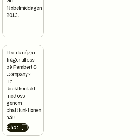
vid
Nobelmiddagen
2013.
Har du några 
frågor till oss 
på Pembert & 
Company?

Ta 
direktkontakt 
med oss 
genom 
chattfunktionen 
här!
Chat