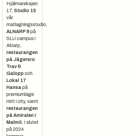
Hjälmarekajen
17,
Studio 15
vår
matlagningsstudio,
ALNARP 9
på
SLU campus i
Alnarp,
restaurangen
på Jägersro
Trav &
Galopp
och
Lokal 17
Hansa
på
premiumläge
mitt i city, samt
restaurangen
på Amiralen i
Malmö.
I slutet
på 2024