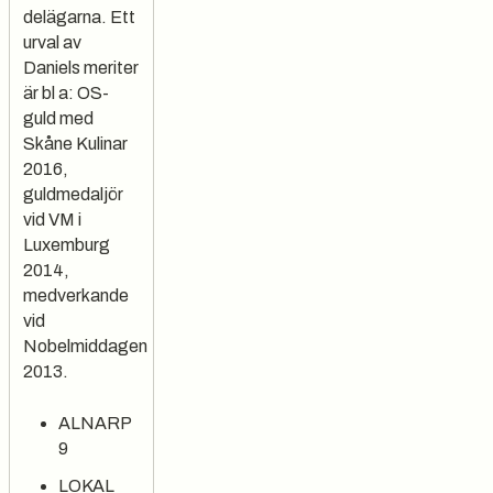
delägarna.
Ett
urval av
Daniels meriter
är bl a:
OS-
guld med
Skåne Kulinar
2016,
guldmedaljör
vid VM i
Luxemburg
2014,
medverkande
vid
Nobelmiddagen
2013.
ALNARP
9
LOKAL