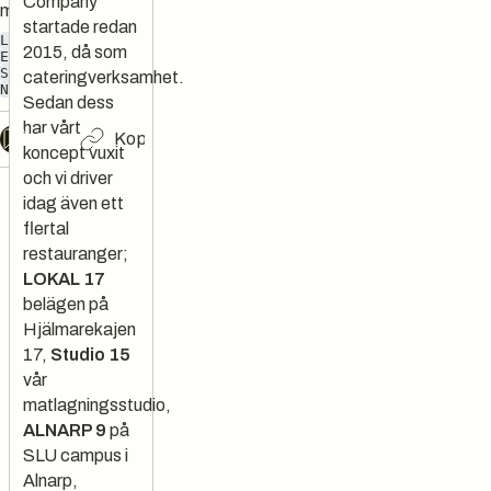
Company
matupplevelser
startade redan
LUNCH
CATERING
2015, då som
EVENT
BRÖLLOP
STREETFOOD
cateringverksamhet.
NORDISKT
VINBAR
Sedan dess
har vårt
Chat
Kopiera länk
koncept vuxit
och vi driver
idag även ett
flertal
restauranger;
LOKAL 17
belägen på
Hjälmarekajen
17,
Studio 15
vår
matlagningsstudio,
ALNARP 9
på
SLU campus i
Alnarp,