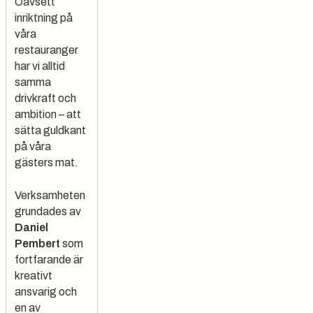
Oavsett
inriktning på
våra
restauranger
har vi alltid
samma
drivkraft och
ambition – att
sätta guldkant
på våra
gästers mat.
Verksamheten
grundades av
Daniel
Pembert
som
fortfarande är
kreativt
ansvarig och
en av