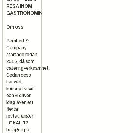
RESA INOM
GASTRONOMIN
Om oss
Pembert &
Company
startade redan
2015, då som
cateringverksamhet.
Sedan dess
har vårt
koncept vuxit
och vi driver
idag även ett
flertal
restauranger;
LOKAL 17
belägen på