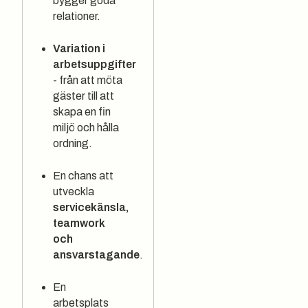
bygger goda
relationer.
Variation i
arbetsuppgifter
- från att möta
gäster till att
skapa en fin
miljö och hålla
ordning.
En chans att
utveckla
servicekänsla,
teamwork
och
ansvarstagande
.
En
arbetsplats