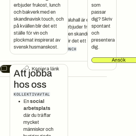
allen
erbjuder frukost, lunch
som
och bakverk med en
passar
skandinavisk touch, och
dig? Skriv
Paulas i Östermalms Saluhall är ett
på kvällen blir det ett
spontant
café/restaurang som erbjuder frukost,
ställe för vin och
och
lunch och bakverk med en skandinavisk
plockmat inspirerat av
presentera
touch, och på kvällen blir det ett stä
svensk husmanskost.
dig.
CAFÉ
SKANDINAVISKT
LUNCH
Ansök
Chat
Kopiera länk
Att jobba
hos oss
KOLLEKTIVAVTAL
En
social
arbetsplats
där du träffar
mycket
människor och