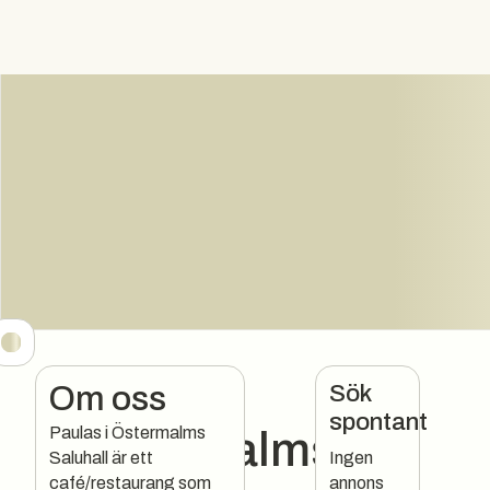
Paulas
Sök
Om oss
spontant
Paulas i Östermalms
Östermalmsh
Saluhall är ett
Ingen
café/restaurang som
annons