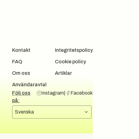
Kontakt
Integritetspolicy
FAQ
Cookie policy
Om oss
Artiklar
Användaravtal
Följ oss
Instagram
|
Facebook
på:
Välj språk
Svenska