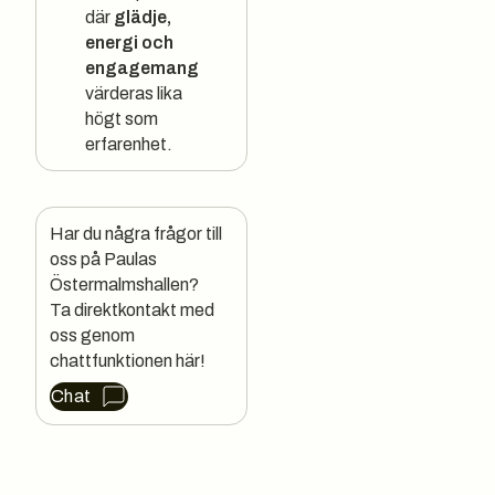
där
glädje,
energi och
engagemang
värderas lika
högt som
erfarenhet.
Har du några frågor till 
oss på Paulas 
Östermalmshallen?

Ta direktkontakt med 
oss genom 
chattfunktionen här!
Chat
Sidfot