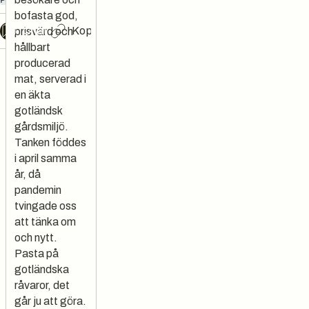
bofasta god,
Chat
Kopiera länk
prisvärd och
hållbart
producerad
mat, serverad i
en äkta
gotländsk
gårdsmiljö.
Tanken föddes
i april samma
år, då
pandemin
tvingade oss
att tänka om
och nytt.
Pasta på
gotländska
råvaror, det
går ju att göra.