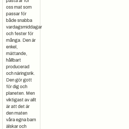
pasta är för
oss mat som
passar för
både snabba
vardagsmiddagar
och fester för
många. Den är
enkel,
mättande,
hållbart
producerad
och näringsrik.
Den gör gott
för dig och
planeten. Men
viktigast av allt
är att det är
den maten
våra egna barn
älskar och