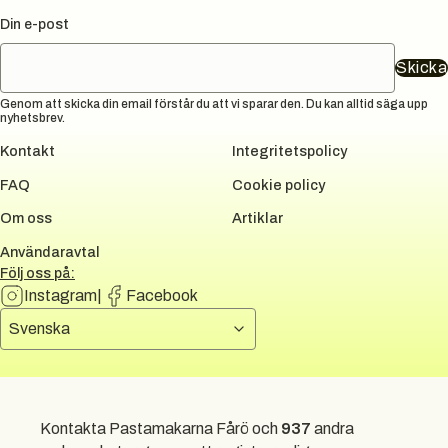
Din e-post
Skicka
Genom att skicka din email förstår du att vi sparar den. Du kan alltid säga upp
nyhetsbrev.
Kontakt
Integritetspolicy
FAQ
Cookie policy
Om oss
Artiklar
Användaravtal
Följ oss på:
Instagram
|
Facebook
Välj språk
Svenska
DUNI GROUP
Kontakta Pastamakarna Fårö och
937
andra
All rights reserved.
2026