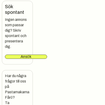
Sök
spontant
Ingen annons
som passar
dig? Skriv
spontant och
presentera
dig.
Ansök
Har du några 
frågor till oss 
på 
Pastamakarna 
Fårö?

Ta 