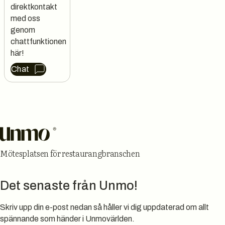
direktkontakt 
med oss 
genom 
chattfunktionen 
här!
Chat
Sidfot
Mötesplatsen för restaurangbranschen
Det senaste från Unmo!
Skriv upp din e-post nedan så håller vi dig uppdaterad om allt
spännande som händer i Unmovärlden.