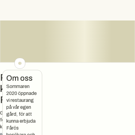
Pastama
Om oss
karna
Sommaren
2020 öppnade
Fårö
vi restaurang
på vår egen
Gotländsk comfort
gård, för att
food utan
kunna erbjuda
krusiduller.
Fårös
besökare och
PASTA