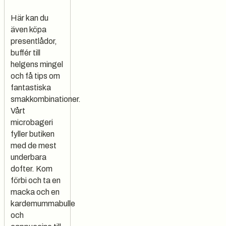
Här kan du
även köpa
presentlådor,
buffér till
helgens mingel
och få tips om
fantastiska
smakkombinationer.
Vårt
microbageri
fyller butiken
med de mest
underbara
dofter. Kom
förbi och ta en
macka och en
kardemummabulle
och