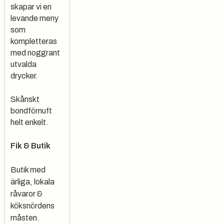
skapar vi en
levande meny
som
kompletteras
med noggrant
utvalda
drycker.
Skånskt
bondförnuft
helt enkelt.
Fik & Butik
Butik med
ärliga, lokala
råvaror &
köksnördens
måsten.