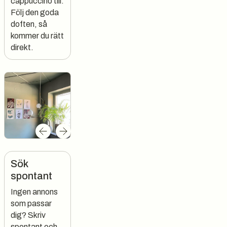
cappuccino till.
Följ den goda
doften, så
kommer du rätt
direkt.
Sök
spontant
Ingen annons
som passar
dig? Skriv
spontant och