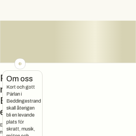
Pärlväge
Om oss
n 9 i
Kort och gott
Pärlan i
Bedding
Beddingestrand
skall återigen
estrand
bli en levande
plats för
Bistro Saltarv står
skratt, musik,
med fötterna i den
möten och