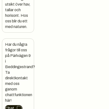
utsikt över hav,
tallar och
horisont. Hos
oss blir du ett
med naturen.
Har du några 
frågor till oss 
på Pärlvägen 9  
i 
Beddingestrand?

Ta 
direktkontakt 
med oss 
genom 
chattfunktionen 
här!
Chat