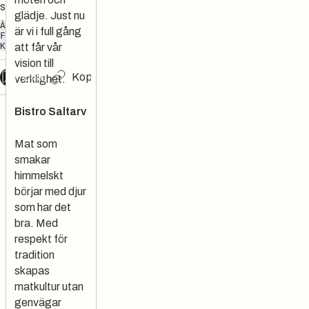
skånska myllan.
glädje. Just nu
À LA CARTE
LUNCH
är vi i full gång
FIKA
BAGERI
KONFERENS
VINBAR
att får vår
vision till
Chat
Kopiera länk
verklighet.
Bistro Saltarv
Mat som
smakar
himmelskt
börjar med djur
som har det
bra. Med
respekt för
tradition
skapas
matkultur utan
genvägar