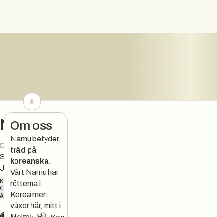
Namu
Om oss
Namu betyder
Där Korea möter
träd på
Sverige – i regi av
koreanska
.
Jennie Walldén
Vårt Namu har
KOREANSKT
rötterna i
COCKTAILS
Korea men
ASIAN FUSION
växer här, mitt i
Malmö. Vi