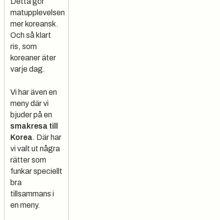
Detta gör
matupplevelsen
mer koreansk.
Och så klart
ris, som
koreaner äter
varje dag.
Vi har även en
meny där vi
bjuder på en
smakresa till
Korea
. Där har
vi valt ut några
rätter som
funkar speciellt
bra
tillsammans i
en meny.