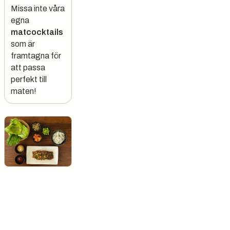
Missa inte våra
egna
matcocktails
som är
framtagna för
att passa
perfekt till
maten!