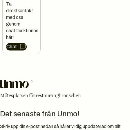
Ta 
direktkontakt 
med oss 
genom 
chattfunktionen 
här!
Chat
Sidfot
Mötesplatsen för restaurangbranschen
Det senaste från Unmo!
Skriv upp din e-post nedan så håller vi dig uppdaterad om allt