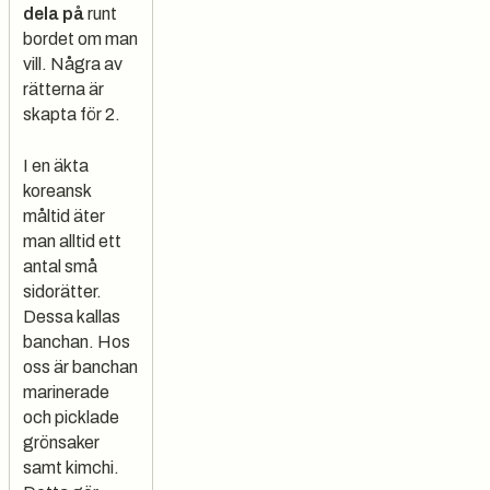
dela på
runt
bordet om man
vill. Några av
rätterna är
skapta för 2.
I en äkta
koreansk
måltid äter
man alltid ett
antal små
sidorätter.
Dessa kallas
banchan
. Hos
oss är banchan
marinerade
och picklade
grönsaker
samt
kimchi
.