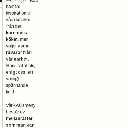
Chat
Kopiera länk
hämtar
inspiration till
våra smaker
från det
koreanska
köket
, men
väljer gärna
råvaror från
vår närhet
.
Resultatet blir,
enligt oss, ett
väldigt
spännande
kök!
Vår kvällsmeny
består av
mellanrätter
som man kan