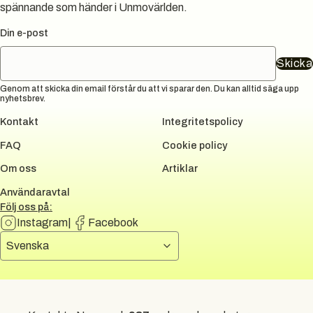
spännande som händer i Unmovärlden.
Din e-post
Skicka
Genom att skicka din email förstår du att vi sparar den. Du kan alltid säga upp
nyhetsbrev.
Kontakt
Integritetspolicy
FAQ
Cookie policy
Om oss
Artiklar
Användaravtal
Följ oss på:
Instagram
|
Facebook
Välj språk
Svenska