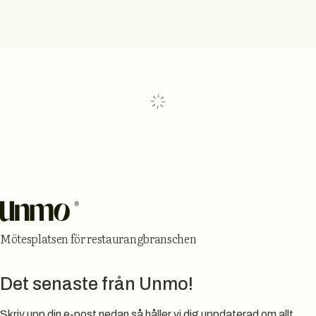
Laddar...
Sidfot
Mötesplatsen för restaurangbranschen
Det senaste från Unmo!
Skriv upp din e-post nedan så håller vi dig uppdaterad om allt