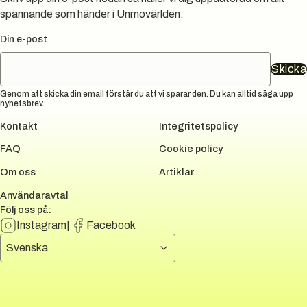
spännande som händer i Unmovärlden.
Din e-post
Skicka
Genom att skicka din email förstår du att vi sparar den. Du kan alltid säga upp
nyhetsbrev.
Kontakt
Integritetspolicy
FAQ
Cookie policy
Om oss
Artiklar
Användaravtal
Följ oss på:
Instagram
|
Facebook
Välj språk
Svenska