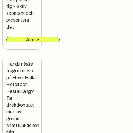
dig? Skriv
spontant och
presentera
dig.
Ansök
Har du några 
frågor till oss 
på Hovs Hallar 
Hotell och 
Restaurang?

Ta 
direktkontakt 
med oss 
genom 
chattfunktionen 
här!