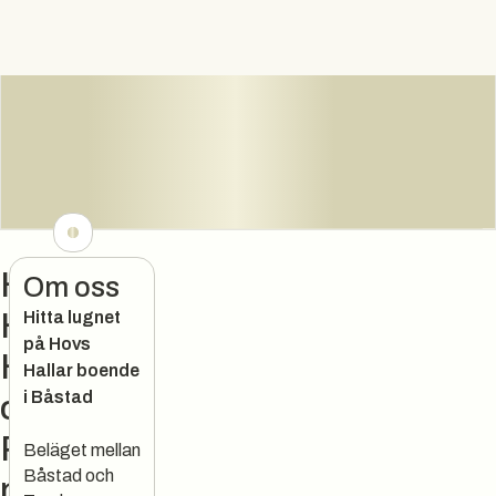
Hovs
Om oss
Hallar
Hitta lugnet
på Hovs
Hotell
Hallar boende
i Båstad
och
Restaura
Beläget mellan
Båstad och
ng