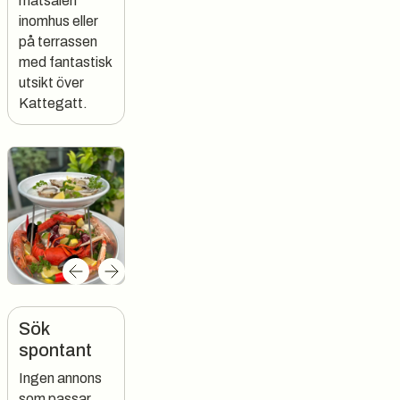
matsalen
inomhus eller
på terrassen
med fantastisk
utsikt över
Kattegatt.
Sök
spontant
Ingen annons
som passar