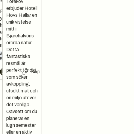
Torekov
erbjuder Hotell
På Bjärehalvöns
Hovs Hallar en
yttersta spets
unik vistelse
hittar ni oss. Njut
mitt i
av den obrutna
Bjärehalvöns
horisonten mot
orörda natur.
havet. Välkomna!
Detta
À LA CARTE
LUNCH
fantastiska
KONFERENS
HOTELL
resmål är
perfekt för dig
Chat
Kopiera länk
som söker
avkoppling,
utsökt mat och
en miljö utöver
det vanliga.
Oavsett om du
planerar en
lugn semester
eller en aktiv