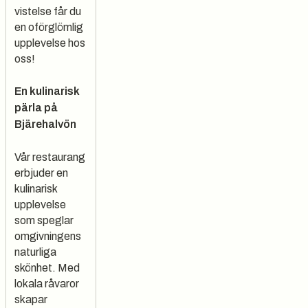
vistelse får du
en oförglömlig
upplevelse hos
oss!
En kulinarisk
pärla på
Bjärehalvön
Vår restaurang
erbjuder en
kulinarisk
upplevelse
som speglar
omgivningens
naturliga
skönhet. Med
lokala råvaror
skapar