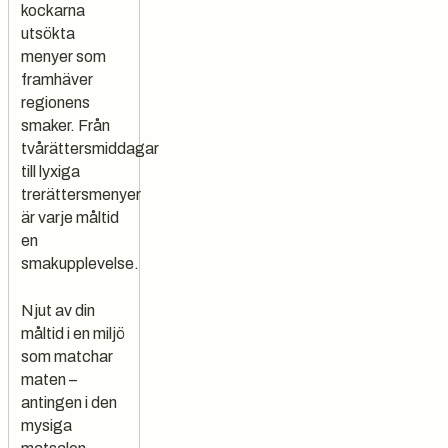
kockarna
utsökta
menyer som
framhäver
regionens
smaker. Från
tvårättersmiddagar
till lyxiga
trerättersmenyer
är varje måltid
en
smakupplevelse.
Njut av din
måltid i en miljö
som matchar
maten –
antingen i den
mysiga