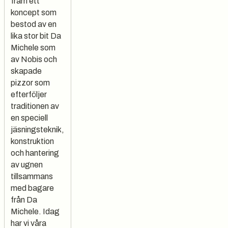
fram ett
koncept som
bestod av en
lika stor bit Da
Michele som
av Nobis och
skapade
pizzor som
efterföljer
traditionen av
en speciell
jäsningsteknik,
konstruktion
och hantering
av ugnen
tillsammans
med bagare
från Da
Michele. Idag
har vi våra