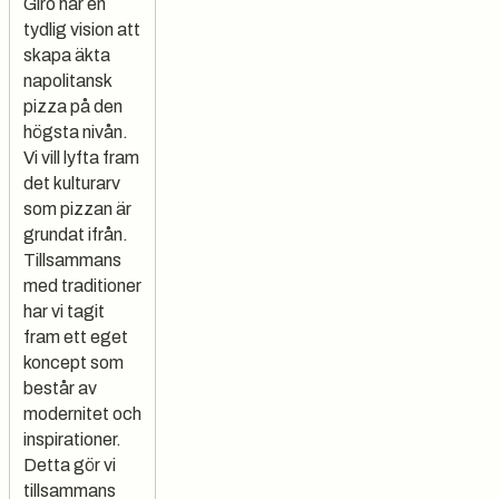
Giro har en
tydlig vision att
skapa äkta
napolitansk
pizza på den
högsta nivån.
Vi vill lyfta fram
det kulturarv
som pizzan är
grundat ifrån.
Tillsammans
med traditioner
har vi tagit
fram ett eget
koncept som
består av
modernitet och
inspirationer.
Detta gör vi
tillsammans