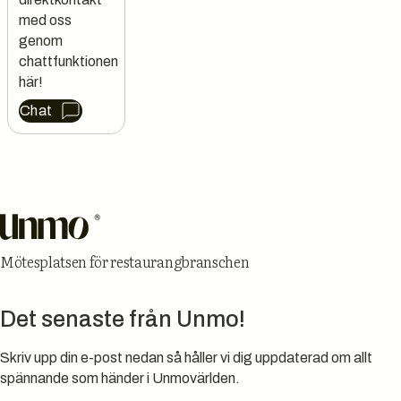
med oss 
genom 
chattfunktionen 
här!
Chat
Sidfot
Mötesplatsen för restaurangbranschen
Det senaste från Unmo!
Skriv upp din e-post nedan så håller vi dig uppdaterad om allt
spännande som händer i Unmovärlden.