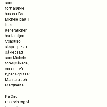
som
fortfarande
huserar Da
Michele idag. I
fem
generationer
har familjen
Condurro
skapat pizza
på det sätt
som Michele
förespråkade,
endast två
typer av pizza:
Marinara och
Margherita.
På Giro
Pizzeria tog vi