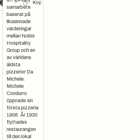
Chat
Kopiera länk
samarbete
baserat på
likasinnade
värderingar
mellan Nobis
Hospitality
Group och en
av världens
äldsta
pizzerior Da
Michele.
Michele
Condurro
öppnade sin
första pizzeria
1906. År 1930
flyttades
restaurangen
till den lokal