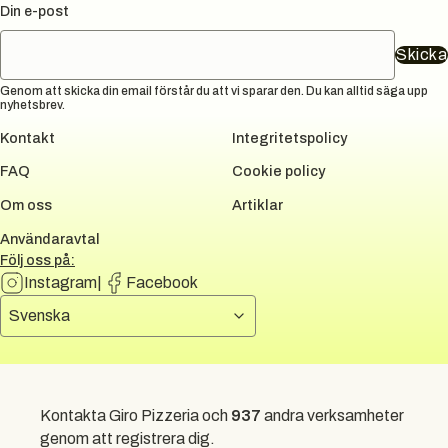
Din e-post
Skicka
Genom att skicka din email förstår du att vi sparar den. Du kan alltid säga upp
nyhetsbrev.
Kontakt
Integritetspolicy
FAQ
Cookie policy
Om oss
Artiklar
Användaravtal
Följ oss på:
Instagram
|
Facebook
Välj språk
Svenska
DUNI GROUP
Kontakta Giro Pizzeria och
937
andra verksamheter
All rights reserved.
2026
genom att registrera dig.