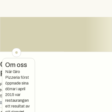
Giro
Om oss
Pizzeria
När Giro
Pizzeria först
öppnade sina
Pizzeria
dörrar i april
Napoletana in
2015 var
Stockholm 🇮🇹
restaurangen
ITALIENSKT
PIZZA
ett resultat av
ett genuint