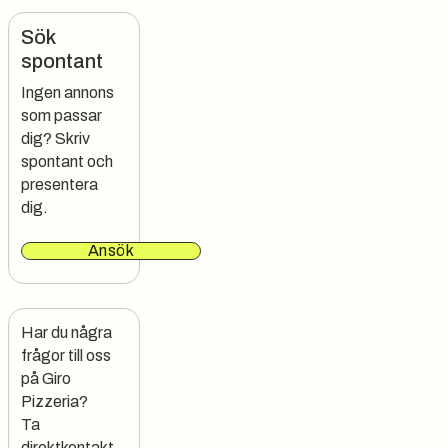
Sök
spontant
Ingen annons
som passar
dig? Skriv
spontant och
presentera
dig.
Ansök
Har du några 
frågor till oss 
på Giro 
Pizzeria?

Ta 
direktkontakt 