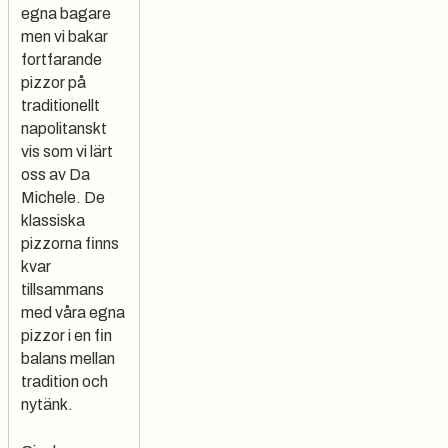
egna bagare
men vi bakar
fortfarande
pizzor på
traditionellt
napolitanskt
vis som vi lärt
oss av Da
Michele. De
klassiska
pizzorna finns
kvar
tillsammans
med våra egna
pizzor i en fin
balans mellan
tradition och
nytänk.