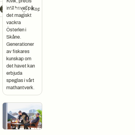
Kivik, precis
intill havet på
Chat
Kopiera länk
det magiskt
vackra
Österlen i
Skåne.
Generationer
av fiskares
kunskap om
det havet kan
erbjuda
speglas i vårt
mathantverk.