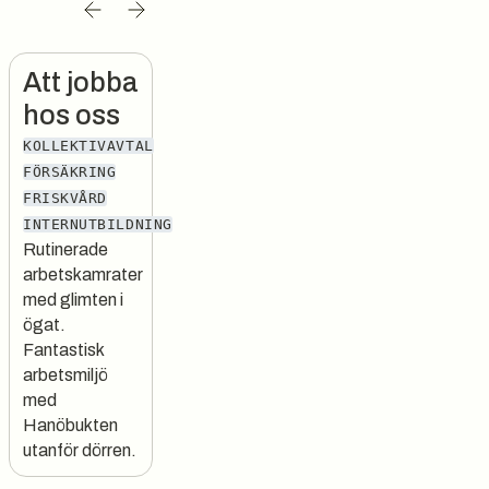
Att jobba
hos oss
KOLLEKTIVAVTAL
FÖRSÄKRING
FRISKVÅRD
INTERNUTBILDNING
Rutinerade
arbetskamrater
med glimten i
ögat.
Fantastisk
arbetsmiljö
med
Hanöbukten
utanför dörren.