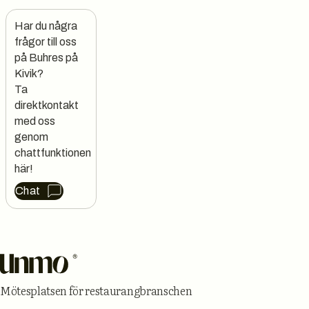
Har du några 
frågor till oss 
på Buhres på 
Kivik?

Ta 
direktkontakt 
med oss 
genom 
chattfunktionen 
här!
Chat
Sidfot
Mötesplatsen för restaurangbranschen