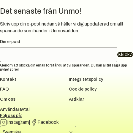
Det senaste från Unmo!
Skriv upp din e-post nedan så håller vi dig uppdaterad om allt
spännande som händer i Unmovärlden.
Din e-post
Skicka
Genom att skicka din email förstår du att vi sparar den. Du kan alltid säga upp
nyhetsbrev.
Kontakt
Integritetspolicy
FAQ
Cookie policy
Om oss
Artiklar
Användaravtal
Följ oss på:
Instagram
|
Facebook
Välj språk
Svenska