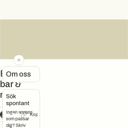
Berzelius
Om oss
bar &
matsal
Sök
spontant
Ingen annons
Chat
Kopiera länk
som passar
dig? Skriv