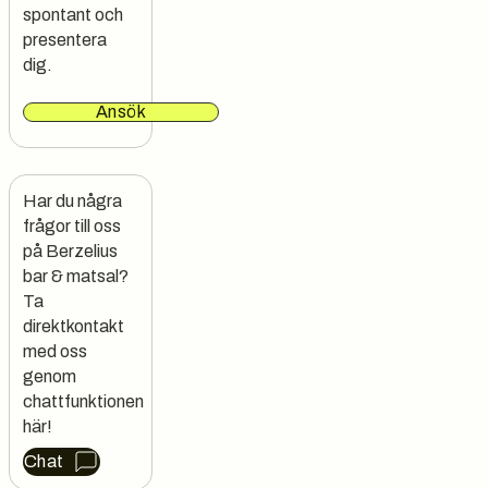
spontant och
presentera
dig.
Ansök
Har du några 
frågor till oss 
på Berzelius 
bar & matsal?

Ta 
direktkontakt 
med oss 
genom 
chattfunktionen 
här!
Chat