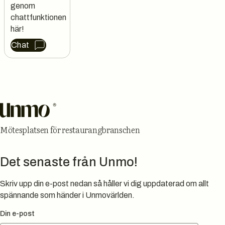
genom 
chattfunktionen 
här!
Chat
Sidfot
Mötesplatsen för restaurangbranschen
Det senaste från Unmo!
Skriv upp din e-post nedan så håller vi dig uppdaterad om allt
spännande som händer i Unmovärlden.
Din e-post