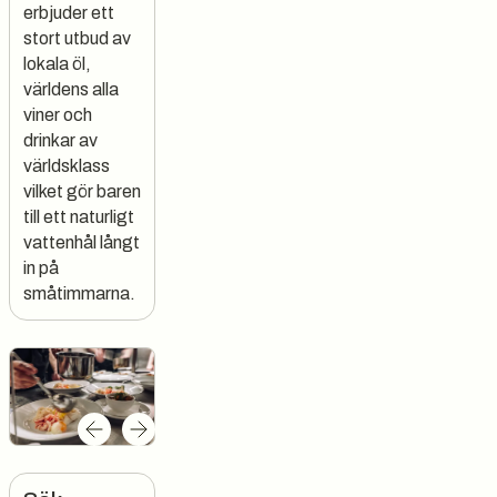
erbjuder ett
stort utbud av
lokala öl,
världens alla
viner och
drinkar av
världsklass
vilket gör baren
till ett naturligt
vattenhål långt
in på
småtimmarna.