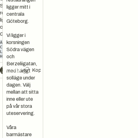
Södra vägen,
ligger mitt i
restaurangen
centrala
ligger mitt i
Göteborg.
centrala
Göteborg.
Vi ligger i
korsningen
À LA CARTE
BAR
COCKTAILBAR
Södra vägen
LUNCH
HUSMANSKOST
och
Berzeliigatan,
Chat
Kopiera länk
med härligt
solläge under
dagen. Välj
mellan att sitta
inne eller ute
på vår stora
uteservering.
Våra
barmästare