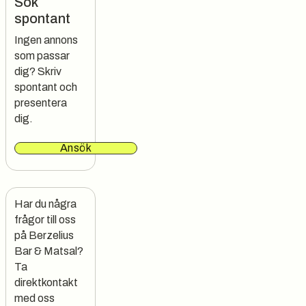
Sök
spontant
Ingen annons
som passar
dig? Skriv
spontant och
presentera
dig.
Ansök
Har du några 
frågor till oss 
på Berzelius 
Bar & Matsal?

Ta 
direktkontakt 
med oss 