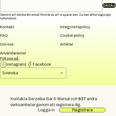
Skicka
Genom att skicka din email förstår du att vi sparar den. Du kan alltid säga upp
nyhetsbrev.
Kontakt
Integritetspolicy
FAQ
Cookie policy
Om oss
Artiklar
Användaravtal
Följ oss på:
Instagram
|
Facebook
Välj språk
Svenska
DUNI GROUP
Kontakta Berzelius Bar & Matsal och
937
andra
All rights reserved.
2026
verksamheter genom att registrera dig.
Logga in
Registrera
Sidkarta