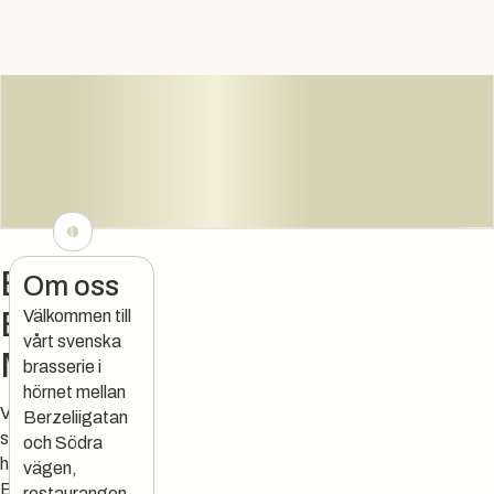
Berzelius
Om oss
Bar &
Välkommen till
vårt svenska
Matsal
brasserie i
hörnet mellan
Välkommen till vårt
Berzeliigatan
svenska brasserie i
och Södra
hörnet mellan
vägen,
Berzeliigatan och
restaurangen