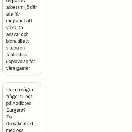
en positiv
arbetsmiljö där
alla får
möjlighet att
växa, ta
ansvar och
bidra till att
skapa en
fantastisk
upplevelse för
våra gäster.
Har du några 
frågor till oss 
på Addicted 
Burgers?

Ta 
direktkontakt 
med oss 