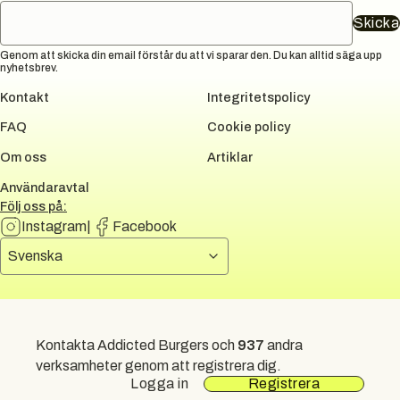
Skicka
Genom att skicka din email förstår du att vi sparar den. Du kan alltid säga upp
nyhetsbrev.
Kontakt
Integritetspolicy
FAQ
Cookie policy
Om oss
Artiklar
Användaravtal
Följ oss på:
Instagram
|
Facebook
Välj språk
Svenska
DUNI GROUP
Kontakta Addicted Burgers och
937
andra
All rights reserved.
2026
verksamheter genom att registrera dig.
Logga in
Registrera
Sidkarta