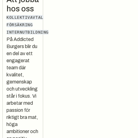
hos oss
KOLLEKTIVAVTAL
FÖRSÄKRING
INTERNUTBILDNING
På Addicted
Burgers blir du
en del av ett
engagerat
team där
kvalitet,
gemenskap
och utveckling
står i fokus. Vi
arbetar med
passion för
riktigt bra mat,
höga
ambitioner och