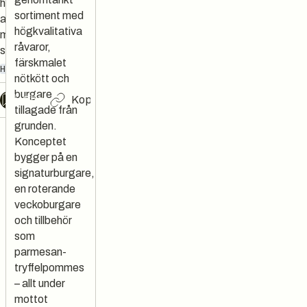
hantverksburgare
sortiment med
av högsta kvalitet
högkvalitativa
med fokus på
råvaror,
smakupplevelse
färskmalet
HAMBURGARE
nötkött och
burgare
Chat
Kopiera länk
tillagade från
grunden.
Konceptet
bygger på en
signaturburgare,
en roterande
veckoburgare
och tillbehör
som
parmesan-
tryffelpommes
– allt under
mottot