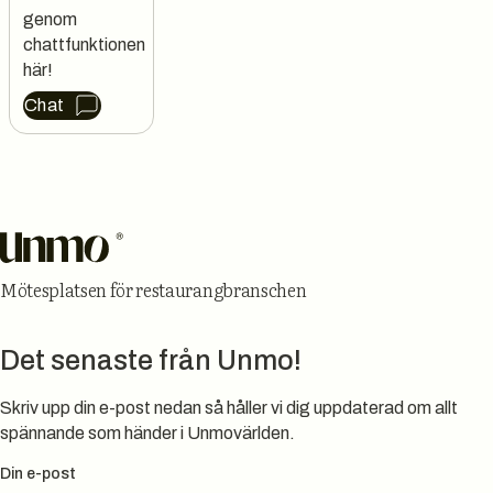
genom 
chattfunktionen 
här!
Chat
Sidfot
Mötesplatsen för restaurangbranschen
Det senaste från Unmo!
Skriv upp din e-post nedan så håller vi dig uppdaterad om allt
spännande som händer i Unmovärlden.
Din e-post