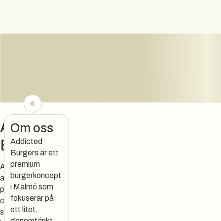
Addicted
Om oss
Burgers
Addicted
Burgers är ett
premium
Addicted Burgers
burgerkoncept
är ett
i Malmö som
premiumburgerkon
fokuserar på
cept från Malmö
ett litet,
som serverar
genomtänkt