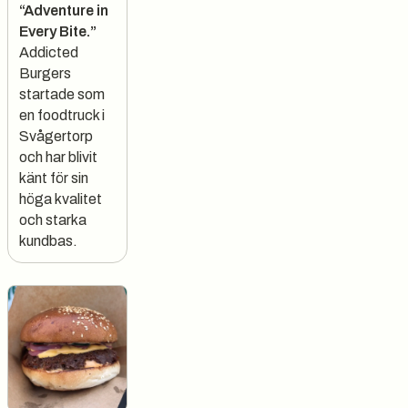
“Adventure in
Every Bite.”
Addicted
Burgers
startade som
en foodtruck i
Svågertorp
och har blivit
känt för sin
höga kvalitet
och starka
kundbas.