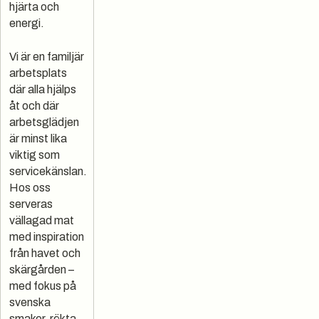
hjärta och
energi.
Vi är en familjär
arbetsplats
där alla hjälps
åt och där
arbetsglädjen
är minst lika
viktig som
servicekänslan.
Hos oss
serveras
vällagad mat
med inspiration
från havet och
skärgården –
med fokus på
svenska
smaker, rökta