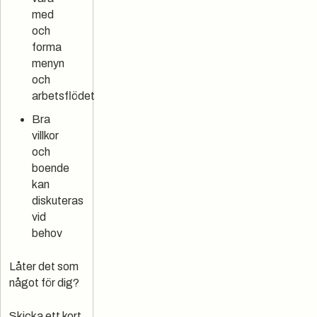
med
och
forma
menyn
och
arbetsflödet
Bra
villkor
och
boende
kan
diskuteras
vid
behov
Låter det som
något för dig?
Skicka ett kort