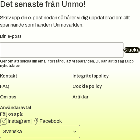
Det senaste från Unmo!
Skriv upp din e-post nedan så håller vi dig uppdaterad om allt
spännande som händer i Unmovärlden.
Din e-post
Skicka
Genom att skicka din email förstår du att vi sparar den. Du kan alltid säga upp
nyhetsbrev.
Kontakt
Integritetspolicy
FAQ
Cookie policy
Om oss
Artiklar
Användaravtal
Följ oss på:
Instagram
|
Facebook
Välj språk
Svenska