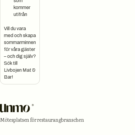
som
kommer
utifrån
Vill du vara
med och skapa
sommarminnen
för våra gäster
– och dig själv?
Sök till
Livbojen Mat &
Bar!
Sidfot
Mötesplatsen för restaurangbranschen