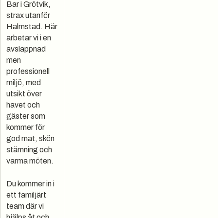
Bar i Grötvik,
strax utanför
Halmstad. Här
arbetar vi i en
avslappnad
men
professionell
miljö, med
utsikt över
havet och
gäster som
kommer för
god mat, skön
stämning och
varma möten.
Du kommer in i
ett familjärt
team där vi
hjälps åt och