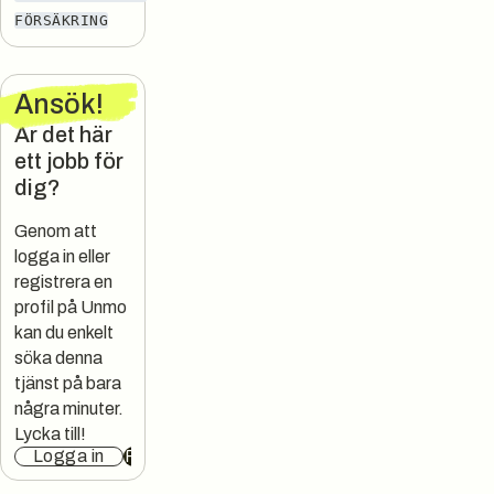
FÖRSÄKRING
Ansök
!
Är det här
ett jobb för
dig?
Genom att
logga in eller
registrera en
profil på Unmo
kan du enkelt
söka denna
tjänst på bara
några minuter.
Lycka till!
Logga in
Registrera