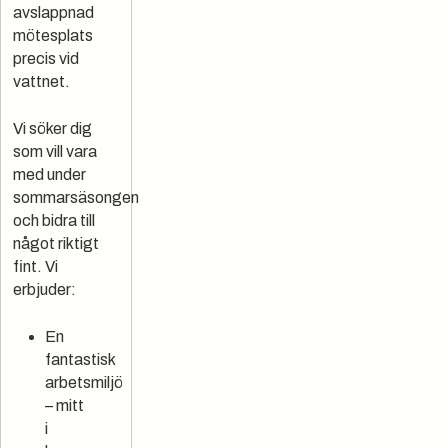
avslappnad
mötesplats
precis vid
vattnet.
Vi söker dig
som vill vara
med under
sommarsäsongen
och bidra till
något riktigt
fint. Vi
erbjuder:
En
fantastisk
arbetsmiljö
– mitt
i