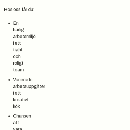
Hos oss får du:
En
härlig
arbetsmiljö
i ett
tight
och
roligt
team
Varierade
arbetsuppgifter
i ett
kreativt
kök
Chansen
att
vara