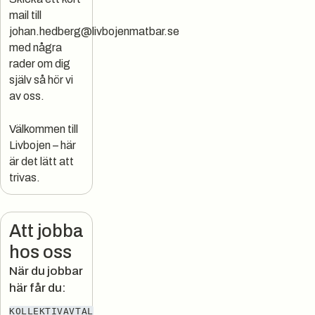
mail till
johan.hedberg@livbojenmatbar.se
med några
rader om dig
själv så hör vi
av oss.
Välkommen till
Livbojen – här
är det lätt att
trivas.
Att jobba
hos oss
När du jobbar
här får du:
KOLLEKTIVAVTAL