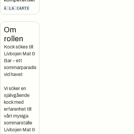
À LA CARTE
Om
rollen
Kock sökes till
Livbojen Mat &
Bar – ett
sommarparadis
vid havet
Vi söker en
självgående
kock med
erfarenhet till
vårt mysiga
sommarställe
Livbojen Mat &