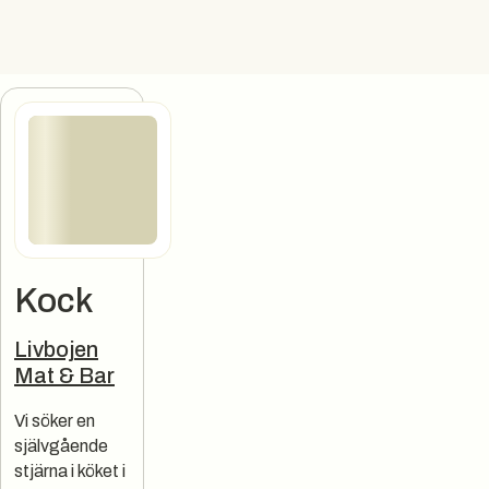
Kock
Jobbannons
Livbojen
Mat & Bar
Vi söker en
självgående
stjärna i köket i