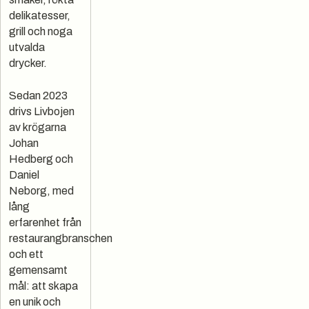
delikatesser,
grill och noga
utvalda
drycker.
Sedan 2023
drivs Livbojen
av krögarna
Johan
Hedberg och
Daniel
Neborg, med
lång
erfarenhet från
restaurangbranschen
och ett
gemensamt
mål: att skapa
en unik och