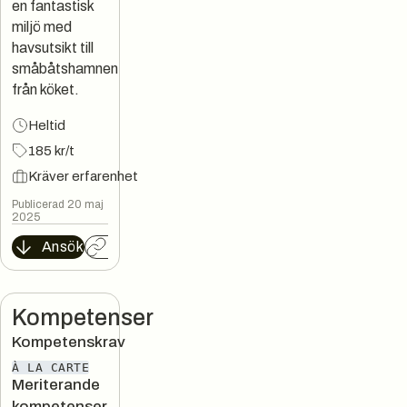
en fantastisk
miljö med
havsutsikt till
småbåtshamnen
från köket.
Heltid
185 kr/t
Kräver erfarenhet
Publicerad 20 maj
2025
Ansök
Kopiera länk
Kompetenser
Kompetenskrav
À LA CARTE
Meriterande
kompetenser