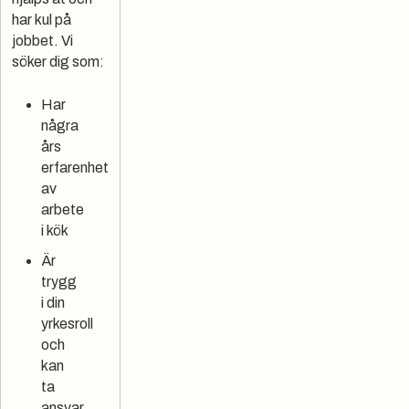
har kul på
jobbet. Vi
söker dig som:
Har
några
års
erfarenhet
av
arbete
i kök
Är
trygg
i din
yrkesroll
och
kan
ta
ansvar