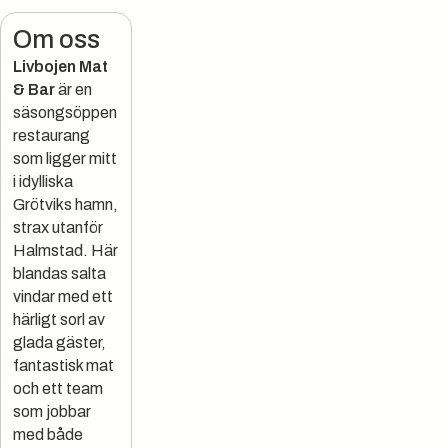
Om oss
Livbojen Mat
& Bar
är en
säsongsöppen
restaurang
som ligger mitt
i idylliska
Grötviks hamn,
strax utanför
Halmstad. Här
blandas salta
vindar med ett
härligt sorl av
glada gäster,
fantastisk mat
och ett team
som jobbar
med både