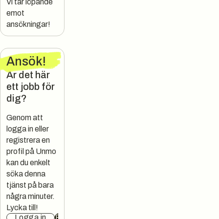
Vi tar löpande
emot
ansökningar!
Ansök
!
Är det här
ett jobb för
dig?
Genom att
logga in eller
registrera en
profil på Unmo
kan du enkelt
söka denna
tjänst på bara
några minuter.
Lycka till!
Logga in
Registrera