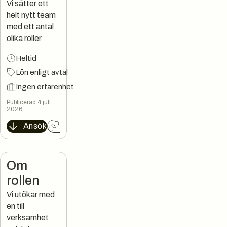
Vi sätter ett
helt nytt team
med ett antal
olika roller
Heltid
Lön enligt avtal
Ingen erfarenhet
Publicerad 4 juli
2026
Ansök
Kopiera länk
Om
rollen
Vi utökar med
en till
verksamhet