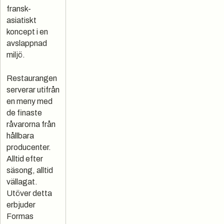
fransk-
asiatiskt
koncept i en
avslappnad
miljö.
Restaurangen
serverar utifrån
en meny med
de finaste
råvarorna från
hållbara
producenter.
Alltid efter
säsong, alltid
vällagat.
Utöver detta
erbjuder
Formas