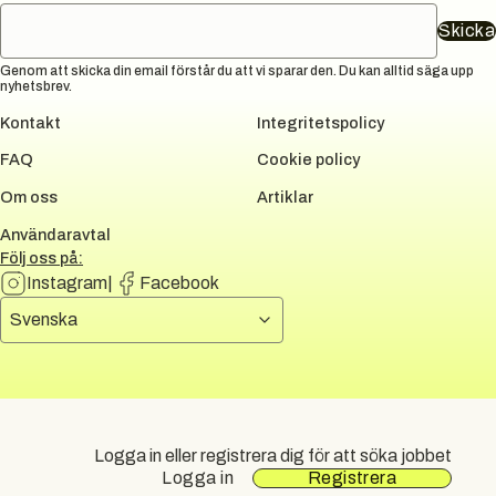
Skicka
Genom att skicka din email förstår du att vi sparar den. Du kan alltid säga upp
nyhetsbrev.
Kontakt
Integritetspolicy
FAQ
Cookie policy
Om oss
Artiklar
Användaravtal
Följ oss på:
Instagram
|
Facebook
Välj språk
Svenska
DUNI GROUP
All rights reserved.
2026
Logga in eller registrera dig för att söka jobbet
Logga in
Registrera
Sidkarta