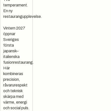
temperament.
En ny
restaurangupplevelse.
Vintern 2027
öppnar
Sveriges
första
japansk–
italienska
fusionrestaurang.
Här
kombineras
precision,
råvarurespekt
och teknisk
skärpa med
värme, energi
och social puls.