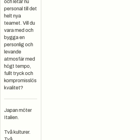
och letar nu
personal till det
helt nya
teamet. Vill du
vara med och
bygga en
personlig och
levande
atmosfär med
högt tempo,
fullt tryck och
kompromisslös
kvalitet?
Japan möter
Italien.
Två kulturer.
Två