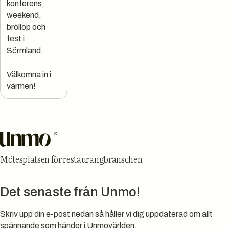
konferens,
weekend,
bröllop och
fest i
Sörmland.
Välkomna in i
värmen!
Sidfot
Mötesplatsen för restaurangbranschen
Det senaste från Unmo!
Skriv upp din e-post nedan så håller vi dig uppdaterad om allt
spännande som händer i Unmovärlden.