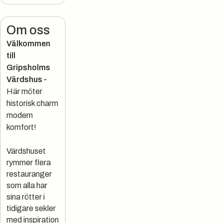
Om oss
Välkommen
till
Gripsholms
Värdshus -
Här möter
historisk charm
modern
komfort!
Värdshuset
rymmer flera
restauranger
som alla har
sina rötter i
tidigare sekler
med inspiration