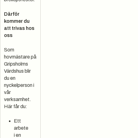
Därför
kommer du
att trivas hos
oss
Som
hovmästare på
Gripsholms
Värdshus blir
du en
nyckelperson i
vår
verksamhet.
Här får du:
Ett
arbete
i en