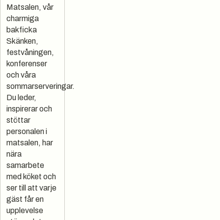
Matsalen, vår
charmiga
bakficka
Skänken,
festvåningen,
konferenser
och våra
sommarserveringar.
Du leder,
inspirerar och
stöttar
personalen i
matsalen, har
nära
samarbete
med köket och
ser till att varje
gäst får en
upplevelse