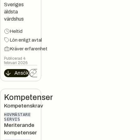
Sveriges
äldsta
värdshus
Heltid
Lön enligt avtal
Kräver erfarenhet
Publicerad 4
februari 2026
Ansök
Kopiera länk
Kompetenser
Kompetenskrav
HOVMÄSTARE
SERVIS
Meriterande
kompetenser