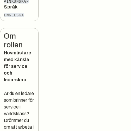
VINKUNSKAP
Språk
ENGELSKA
Om
rollen
Hovmästare
med känsla
för service
och
ledarskap
Är du en ledare
som brinner för
service i
världsklass?
Drömmer du
om att arbeta i