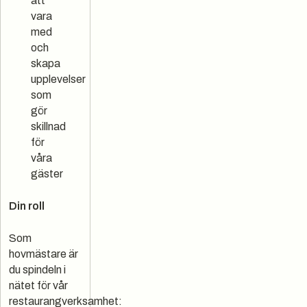
att
vara
med
och
skapa
upplevelser
som
gör
skillnad
för
våra
gäster
Din roll
Som
hovmästare är
du spindeln i
nätet för vår
restaurangverksamhet: