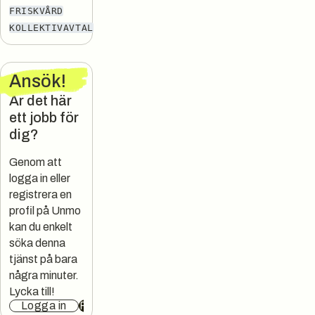
FRISKVÅRD
KOLLEKTIVAVTAL
Ansök
!
Är det här
ett jobb för
dig?
Genom att
logga in eller
registrera en
profil på Unmo
kan du enkelt
söka denna
tjänst på bara
några minuter.
Lycka till!
Logga in
Registrera