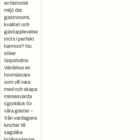
en historisk
miljö där
gastronomi,
kvalitet och
gästupplevelse
möts i perfekt
harmoni? Nu
söker
Gripsholms
Värdshus en
hovmästare
som vill vara
med och skapa
minnesvärda
ögonblick för
våra gäster –
från vardagens
luncher till
sagolika
bröllopsfester.