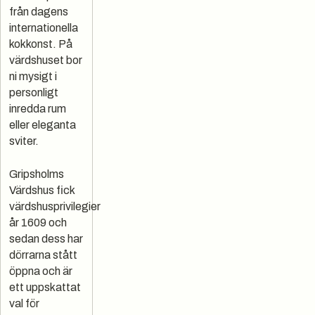
från dagens
internationella
kokkonst. På
värdshuset bor
ni mysigt i
personligt
inredda rum
eller eleganta
sviter.
​Gripsholms
Värdshus fick
värdshusprivilegier
år 1609 och
sedan dess har
dörrarna stått
öppna och är
ett uppskattat
val för