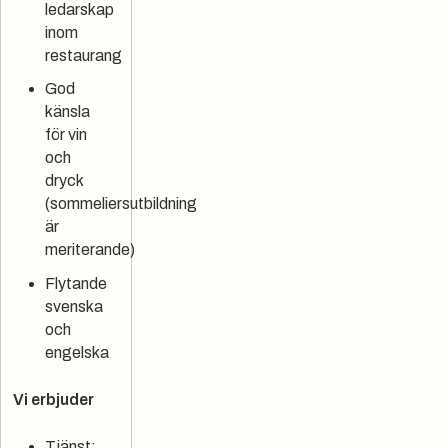
ledarskap
inom
restaurang
God
känsla
för vin
och
dryck
(sommeliersutbildning
är
meriterande)
Flytande
svenska
och
engelska
Vi erbjuder
Tjänst: