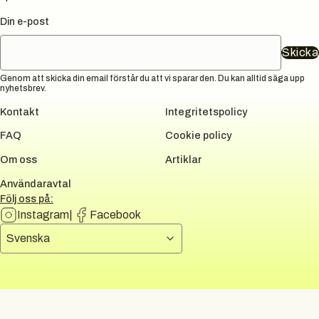
Din e-post
Skicka
Genom att skicka din email förstår du att vi sparar den. Du kan alltid säga upp
nyhetsbrev.
Kontakt
Integritetspolicy
FAQ
Cookie policy
Om oss
Artiklar
Användaravtal
Följ oss på:
Instagram
|
Facebook
Välj språk
Svenska
DUNI GROUP