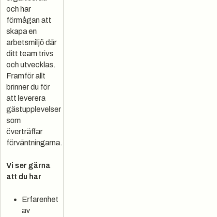
och har
förmågan att
skapa en
arbetsmiljö där
ditt team trivs
och utvecklas.
Framför allt
brinner du för
att leverera
gästupplevelser
som
överträffar
förväntningarna.
Vi ser gärna
att du har
Erfarenhet
av