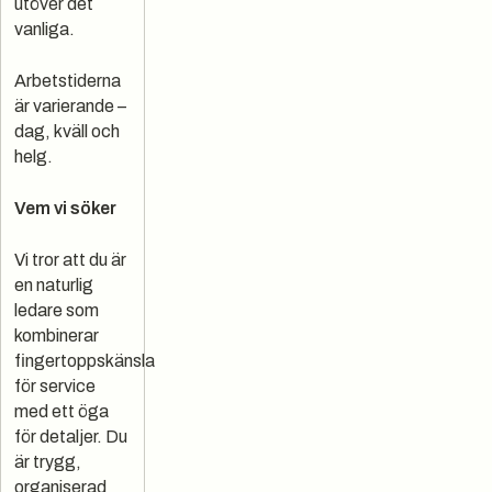
utöver det
vanliga.
Arbetstiderna
är varierande –
dag, kväll och
helg.
Vem vi söker
Vi tror att du är
en naturlig
ledare som
kombinerar
fingertoppskänsla
för service
med ett öga
för detaljer. Du
är trygg,
organiserad