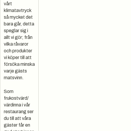
vårt
klimatavtryck
så mycket det
bara går, detta
speglar sig i
allt vi gör; från
vilka råvaror
och produkter
vi köper till att
försöka minska
varje gästs
matsvinn.
Som
frukostvärd/
värdinna i vår
restaurang ser
du till att våra
gäster får en