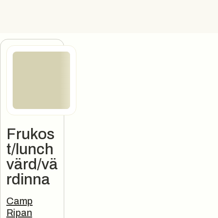
Frukos
t/lunch
värd/vä
rdinna
Jobbannons
Camp
Ripan