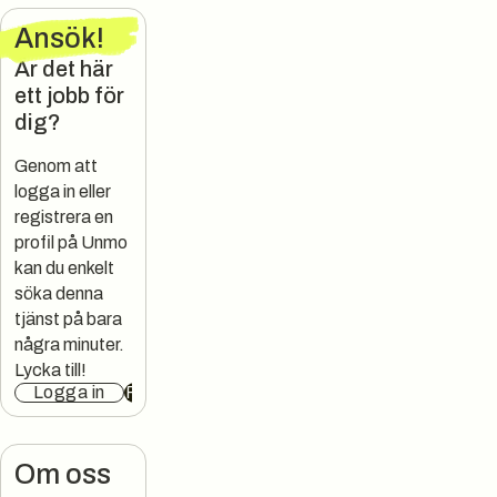
Ansök
!
Är det här
ett jobb för
dig?
Genom att
logga in eller
registrera en
profil på Unmo
kan du enkelt
söka denna
tjänst på bara
några minuter.
Lycka till!
Logga in
Registrera
Om oss