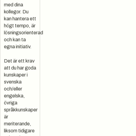
med dina
kollegor. Du
kan hantera ett
högt tempo, är
lösningsorienterad
och kan ta
egna initiativ.
Det är ett krav
att du har goda
kunskaper i
svenska
och/eller
engelska,
övriga
språkkunskaper
är
meriterande,
liksom tidigare