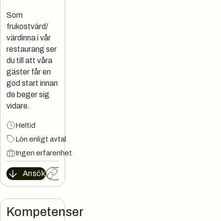
Som
frukostvärd/
värdinna i vår
restaurang ser
du till att våra
gäster får en
god start innan
de beger sig
vidare.
Heltid
Lön enligt avtal
Ingen erfarenhet
Ansök
Kopiera länk
Kompetenser