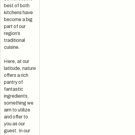
best of both
kitchens have
become a big
part of our
region’s
traditional
cuisine.
Here, at our
latitude, nature
offers a rich
pantry of
fantastic
ingredients,
something we
aim to utilize
and offer to
you as our
guest. In our