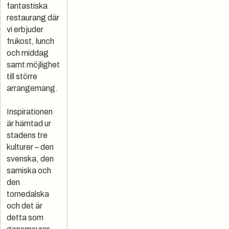
fantastiska
restaurang där
vi erbjuder
frukost, lunch
och middag
samt möjlighet
till större
arrangemang.
Inspirationen
är hämtad ur
stadens tre
kulturer – den
svenska, den
samiska och
den
tornedalska
och det är
detta som