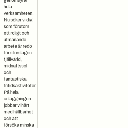
genomsyrar
hela
verksamheten.
Nu söker vi dig
som förutom
ett roligt och
utmanande
arbete är redo
för storslagen
fjällvärld,
midnattssol
och
fantastiska
fritidsaktiviteter.
På hela
anläggningen
jobbar vi hårt
med hållbarhet
och att
försöka minska