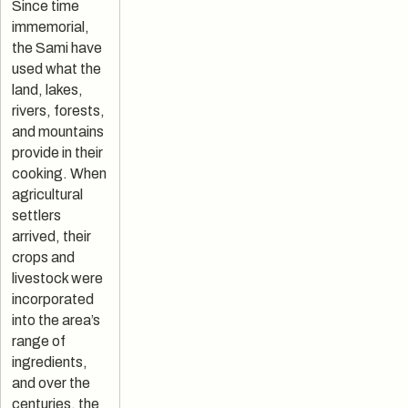
Since time
immemorial,
the Sami have
used what the
land, lakes,
rivers, forests,
and mountains
provide in their
cooking. When
agricultural
settlers
arrived, their
crops and
livestock were
incorporated
into the area’s
range of
ingredients,
and over the
centuries, the