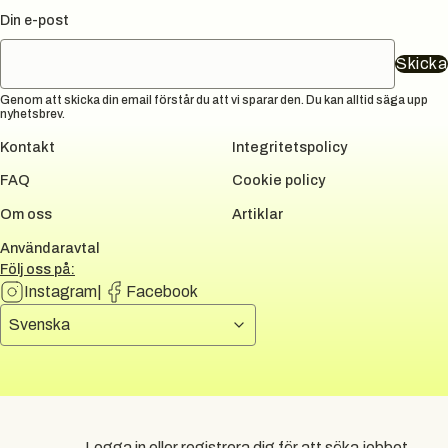
Din e-post
Skicka
Genom att skicka din email förstår du att vi sparar den. Du kan alltid säga upp
nyhetsbrev.
Kontakt
Integritetspolicy
FAQ
Cookie policy
Om oss
Artiklar
Användaravtal
Följ oss på:
Instagram
|
Facebook
Välj språk
Svenska
DUNI GROUP
All rights reserved.
2026
Logga in eller registrera dig för att söka jobbet