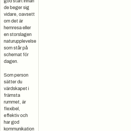
god start innan
de beger sig
vidare, oavsett
om det är
hemresa eller
en storslagen
naturupplevelse
som står på
schemat för
dagen.
Som person
sätter du
värdskapet i
främsta
rummet, är
flexibel,
effektiv och
har god
kommunikation