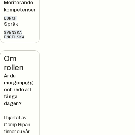
Meriterande
kompetenser
LUNCH
Språk
SVENSKA
ENGELSKA
Om
rollen
Är du
morgonpigg
och redo att
fånga
dagen?
I hjärtat av
Camp Ripan
finner du vår