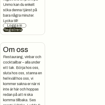
Unmo kan du enkelt
söka denna tjänst på
bara några minuter.
Lycka till!
Logga in
Registrera
Om oss
Restaurang, vinbar och
cocktailbar – alla under
ett tak. Börja hos oss,
sluta hos oss, stanna en
hel kväll hos oss, vi
kommer sakna er när ni
inte är här och hoppas
redan på att ni ska
komma tillbaka. Ses