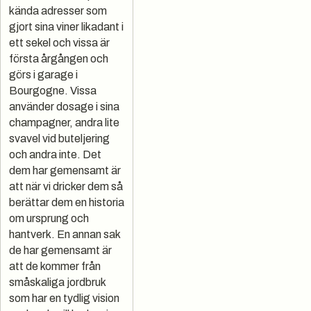
kända adresser som
gjort sina viner likadant i
ett sekel och vissa är
första årgången och
görs i garage i
Bourgogne. Vissa
använder dosage i sina
champagner, andra lite
svavel vid buteljering
och andra inte. Det
dem har gemensamt är
att när vi dricker dem så
berättar dem en historia
om ursprung och
hantverk. En annan sak
de har gemensamt är
att de kommer från
småskaliga jordbruk
som har en tydlig vision