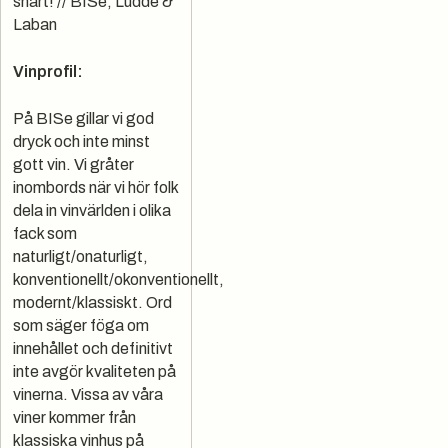
snart! // BISe, Ludde &
Laban
Vinprofil:
På BISe gillar vi god
dryck och inte minst
gott vin. Vi gråter
inombords när vi hör folk
dela in vinvärlden i olika
fack som
naturligt/onaturligt,
konventionellt/okonventionellt,
modernt/klassiskt. Ord
som säger föga om
innehållet och definitivt
inte avgör kvaliteten på
vinerna. Vissa av våra
viner kommer från
klassiska vinhus på