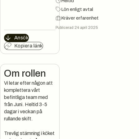
Heltid
Lön enligt avtal
Kräver erfarenhet
Publicerad 24 april 2025
Ansök
Kopiera länk
Om rollen
Vi letar efter någon att
komplettera vårt
befintliga team med
från Juni. Heltid 3-5
dagar i veckan på
rullande skift.
Trevlig stämning i köket