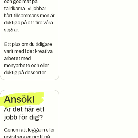
och god mat på
tallrikarna. Vi jobbar
hårt tillsammans men är
duktiga på att fira våra
segrar.
Ett plus om du tidigare
varit med i det kreativa
arbetet med
menyarbete och eller
duktig på desserter.
Ansök
!
Är det här ett
jobb för dig?
Genom att logga in eller
registrera en profil på