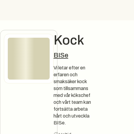
Kock
Jobbannons
BISe
Vi letar efter en
erfaren och
smaksäker kock
som tillsammans
med vår kökschef
och vårt team kan
fortsätta arbeta
hårt och utveckla
BISe.