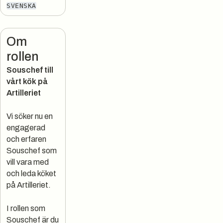
SVENSKA
Om
rollen
Souschef till
vårt kök på
Artilleriet
Vi söker nu en
engagerad
och erfaren
Souschef som
vill vara med
och leda köket
på Artilleriet.
I rollen som
Souschef är du