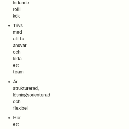
ledande
roll i
kök
Trivs
med
att ta
ansvar
och
leda
ett
team
Är
strukturerad,
lösningsorienterad
och
flexibel
Har
ett