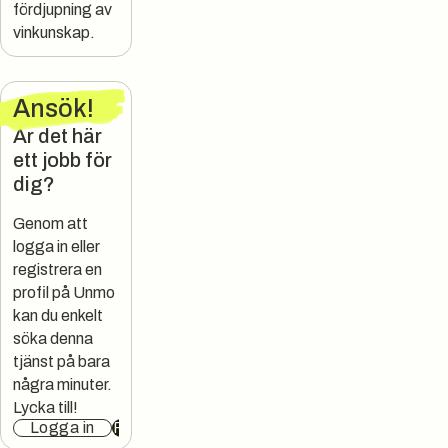
fördjupning av
vinkunskap.
Ansök
!
Är det här
ett jobb för
dig?
Genom att
logga in eller
registrera en
profil på Unmo
kan du enkelt
söka denna
tjänst på bara
några minuter.
Lycka till!
Logga in
Registrera