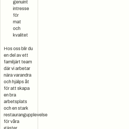
genuint
intresse
för
mat
och
kvalitet
Hos oss blir du
en del av ett
familjärt team
där vi arbetar
nära varandra
och hjälps åt
för att skapa
en bra
arbetsplats
och en stark
restaurangupplevelse
för våra
gäster.