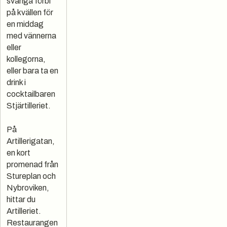
svänga förbi
på kvällen för
en middag
med vännerna
eller
kollegorna,
eller bara ta en
drink i
cocktailbaren
Stjärtilleriet.
På
Artillerigatan,
en kort
promenad från
Stureplan och
Nybroviken,
hittar du
Artilleriet.
Restaurangen