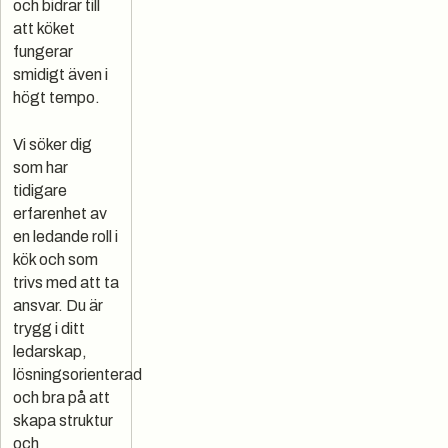
och bidrar till
att köket
fungerar
smidigt även i
högt tempo.
Vi söker dig
som har
tidigare
erfarenhet av
en ledande roll i
kök och som
trivs med att ta
ansvar. Du är
trygg i ditt
ledarskap,
lösningsorienterad
och bra på att
skapa struktur
och