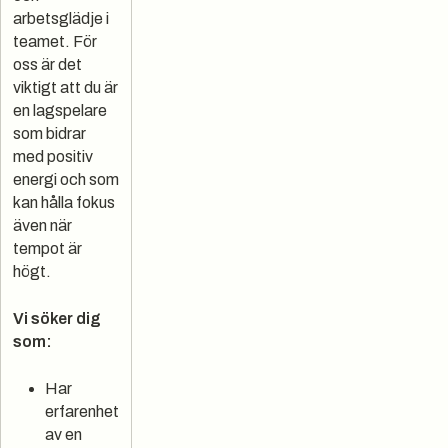
arbetsglädje i
teamet. För
oss är det
viktigt att du är
en lagspelare
som bidrar
med positiv
energi och som
kan hålla fokus
även när
tempot är
högt.
Vi söker dig
som:
Har
erfarenhet
av en