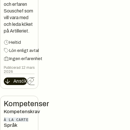
och erfaren
Souschef som
vill vara med
och leda köket
på Artilleriet.
Heltid
Lön enligt avtal
Ingen erfarenhet
Publicerad 12 mars
2026
Ansök
Kopiera länk
Kompetenser
Kompetenskrav
À LA CARTE
Språk