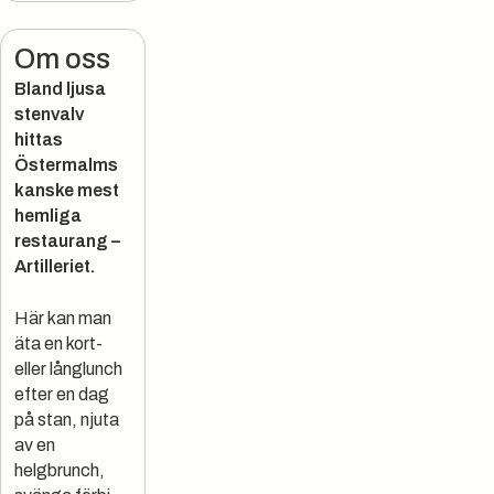
Om oss
Bland ljusa
stenvalv
hittas
Östermalms
kanske mest
hemliga
restaurang –
Artilleriet.
Här kan man
äta en kort-
eller långlunch
efter en dag
på stan, njuta
av en
helgbrunch,