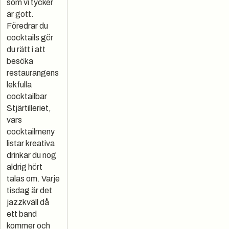
som vi tycker
är gott.
Föredrar du
cocktails gör
du rätt i att
besöka
restaurangens
lekfulla
cocktailbar
Stjärtilleriet,
vars
cocktailmeny
listar kreativa
drinkar du nog
aldrig hört
talas om. Varje
tisdag är det
jazzkväll då
ett band
kommer och