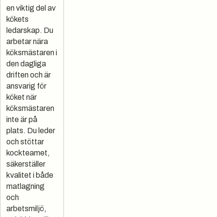
en viktig del av
kökets
ledarskap. Du
arbetar nära
köksmästaren i
den dagliga
driften och är
ansvarig för
köket när
köksmästaren
inte är på
plats. Du leder
och stöttar
kockteamet,
säkerställer
kvalitet i både
matlagning
och
arbetsmiljö,